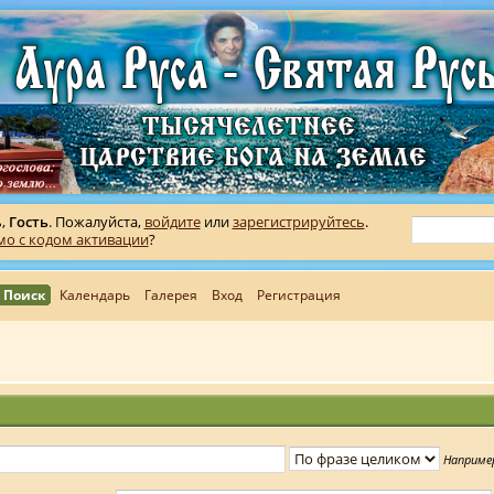
ь,
Гость
. Пожалуйста,
войдите
или
зарегистрируйтесь
.
мо с кодом активации
?
Поиск
Календарь
Галерея
Вход
Регистрация
Наприме