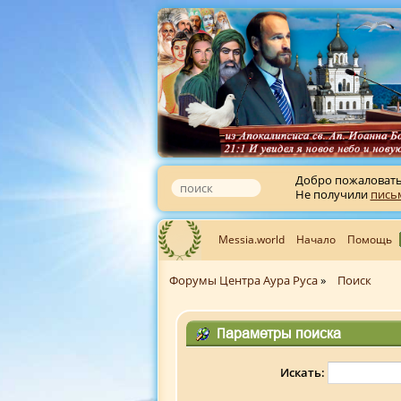
Добро пожаловат
Не получили
пись
Messia.world
Начало
Помощь
Форумы Центра Аура Руса
»
Поиск
Параметры поиска
Искать: