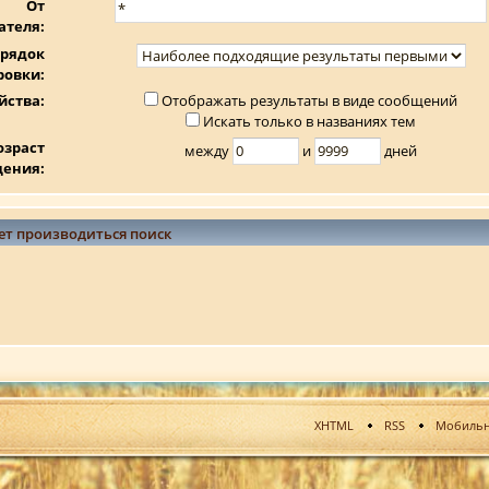
От
ателя:
рядок
ровки:
йства:
Отображать результаты в виде сообщений
Искать только в названиях тем
озраст
между
и
дней
щения:
ет производиться поиск
XHTML
RSS
Мобильн