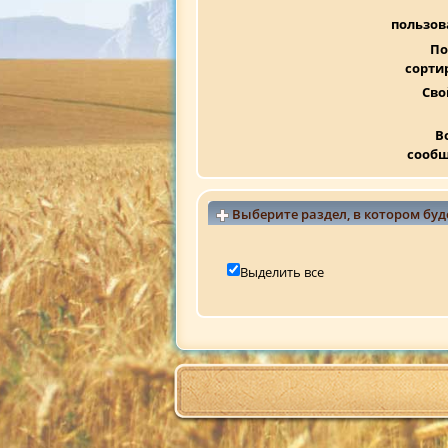
пользов
По
сорти
Сво
В
сооб
Выберите раздел, в котором буд
Выделить все