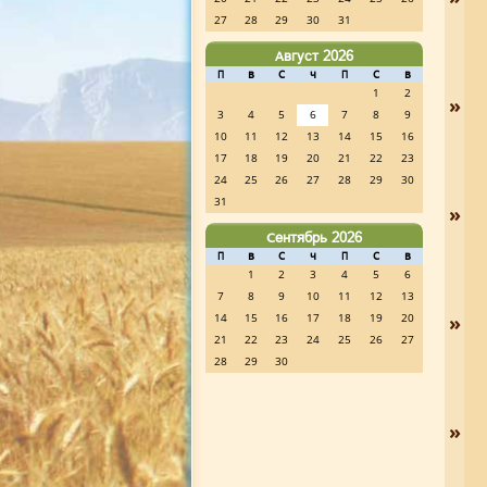
27
28
29
30
31
Август 2026
П
В
С
Ч
П
С
В
1
2
»
3
4
5
6
7
8
9
10
11
12
13
14
15
16
17
18
19
20
21
22
23
24
25
26
27
28
29
30
31
»
Сентябрь 2026
П
В
С
Ч
П
С
В
1
2
3
4
5
6
7
8
9
10
11
12
13
»
14
15
16
17
18
19
20
21
22
23
24
25
26
27
28
29
30
»