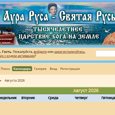
ь,
Гость
. Пожалуйста,
войдите
или
зарегистрируйтесь
.
мо с кодом активации
?
Поиск
Календарь
Галерея
Вход
Регистрация
»
Августа 2026
Август 2026
недельник
Вторник
Среда
Четверг
Пятниц