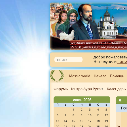
Добро пожаловат
Не получили
пись
Messia.world
Начало
Помощь
Форумы Центра Аура Руса
»
Календарь
«
Июль 2026
П
В
С
Ч
П
С
В
По
1
2
3
4
5
6
7
8
9
10
11
12
13
14
15
16
17
18
19
»
20
21
22
23
24
25
26