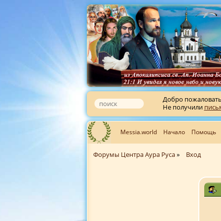
Добро пожаловат
Не получили
пись
Messia.world
Начало
Помощь
Форумы Центра Аура Руса
»
Вход