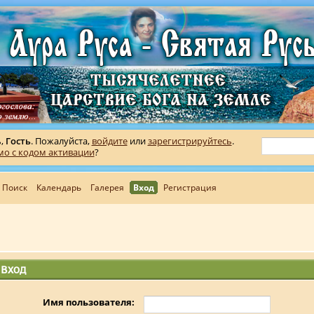
ь,
Гость
. Пожалуйста,
войдите
или
зарегистрируйтесь
.
мо с кодом активации
?
Поиск
Календарь
Галерея
Вход
Регистрация
Вход
Имя пользователя: