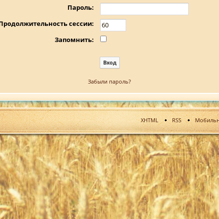
Пароль:
Продолжительность сессии:
Запомнить:
Забыли пароль?
XHTML
RSS
Мобильн