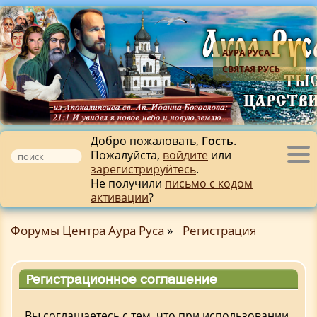
АУРА РУСА -
СВЯТАЯ РУСЬ
Добро пожаловать,
Гость
.
Пожалуйста,
войдите
или
Tog
зарегистрируйтесь
.
nav
Не получили
письмо с кодом
активации
?
Форумы Центра Аура Руса
»
Регистрация
Регистрационное соглашение
Вы соглашаетесь с тем, что при использовании