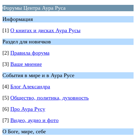
Форумы Центра Аура Руса
Информация
[1]
О книгах и дисках Аура Русы
Раздел для новичков
[2]
Правила форума
[3]
Ваше мнение
События в мире и в Аура Русе
[4]
Блог Александра
[5]
Общество, политика, духовность
[6]
Про Аура Русу
[7]
Видео, аудио и фото
О Боге, мире, себе