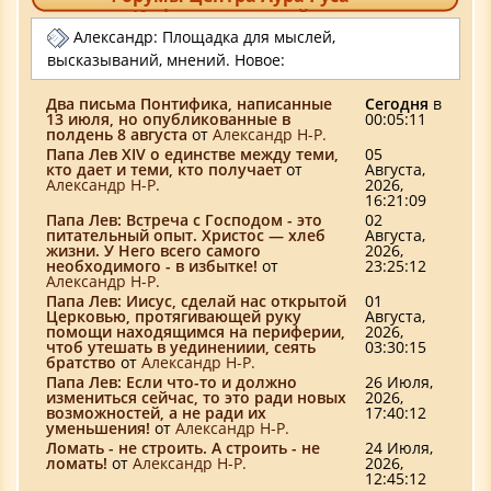
Информационный центр
Александр: Площадка для мыслей,
высказываний, мнений. Новое:
Два письма Понтифика, написанные
Сегодня
в
13 июля, но опубликованные в
00:05:11
полдень 8 августа
от
Александр Н-Р.
Папа Лев XIV о единстве между теми,
05
кто дает и теми, кто получает
от
Августа,
Александр Н-Р.
2026,
16:21:09
Папа Лев: Встреча с Господом - это
02
питательный опыт. Христос — хлеб
Августа,
жизни. У Него всего самого
2026,
необходимого - в избытке!
от
23:25:12
Александр Н-Р.
Папа Лев: Иисус, сделай нас открытой
01
Церковью, протягивающей руку
Августа,
помощи находящимся на периферии,
2026,
чтоб утешать в уединениии, сеять
03:30:15
братство
от
Александр Н-Р.
Папа Лев: Если что-то и должно
26 Июля,
измениться сейчас, то это ради новых
2026,
возможностей, а не ради их
17:40:12
уменьшения!
от
Александр Н-Р.
Ломать - не строить. А строить - не
24 Июля,
ломать!
от
Александр Н-Р.
2026,
12:45:12