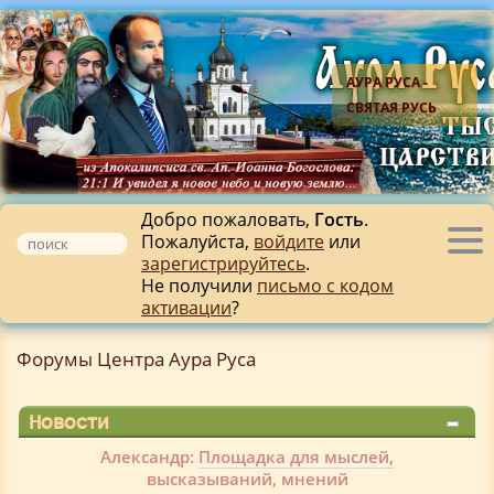
АУРА РУСА -
СВЯТАЯ РУСЬ
Добро пожаловать,
Гость
.
Пожалуйста,
войдите
или
Tog
зарегистрируйтесь
.
nav
Не получили
письмо с кодом
активации
?
Форумы Центра Аура Руса
Новости
Александр:
Площадка для мыслей,
высказываний, мнений