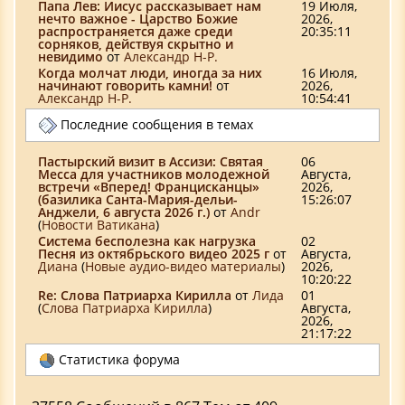
Папа Лев: Иисус рассказывает нам
19 Июля,
нечто важное - Царство Божие
2026,
распространяется даже среди
20:35:11
сорняков, действуя скрытно и
невидимо
от
Александр Н-Р.
Когда молчат люди, иногда за них
16 Июля,
начинают говорить камни!
от
2026,
Александр Н-Р.
10:54:41
Последние сообщения в темах
Пастырский визит в Ассизи: Святая
06
Месса для участников молодежной
Августа,
встречи «Вперед! Францисканцы»
2026,
(базилика Санта-Мария-дельи-
15:26:07
Анджели, 6 августа 2026 г.)
от
Аndr
(
Новости Ватикана
)
Система бесполезна как нагрузка
02
Песня из октябрьского видео 2025 г
от
Августа,
Диана
(
Новые аудио-видео материалы
)
2026,
10:20:22
Re: Слова Патриарха Кирилла
от
Лида
01
(
Слова Патриарха Кирилла
)
Августа,
2026,
21:17:22
Статистика форума