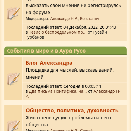
высказать свои мнения не регистрируясь
на форуме
Модераторы:
Александр Н-Р.
,
Константин
Последний ответ:
04 Декабря, 2022, 20:31:43
в
Тезис о беспредельном пр...
от Гусейн
Гурбанов
События в мире и в Аура Русе
Блог Александра
Площадка для мыслей, высказываний,
мнений
Последний ответ:
Сегодня
в 00:05:11
в
Два письма Понтифика, на...
от
Александр Н-
Р.
Общество, политика, духовность
Животрепещущие проблемы нашего
общества
Модераторы:
Александр Н-Р.
,
Сергей