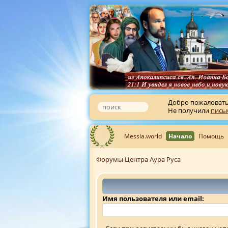
Добро пожаловат
Не получили
пись
Messia.world
Начало
Помощь
Форумы Центра Аура Руса
Имя пользователя или email: