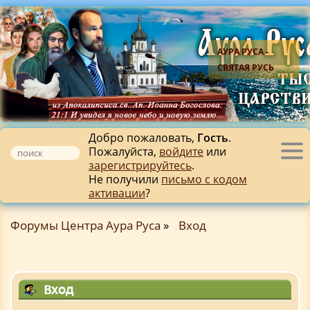
АУРА РУСА -
СВЯТАЯ РУСЬ
Добро пожаловать,
Гость
.
Пожалуйста,
войдите
или
Tog
зарегистрируйтесь
.
nav
Не получили
письмо с кодом
активации
?
Форумы Центра Аура Руса
»
Вход
Вход