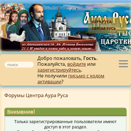
АУРА РУСА -
СВЯТАЯ РУСЬ
Добро пожаловать,
Гость
.
Пожалуйста,
войдите
или
Tog
зарегистрируйтесь
.
nav
Не получили
письмо с кодом
активации
?
Форумы Центра Аура Руса
Внимание!
Только зарегистрированные пользователи имеют
доступ в этот раздел.