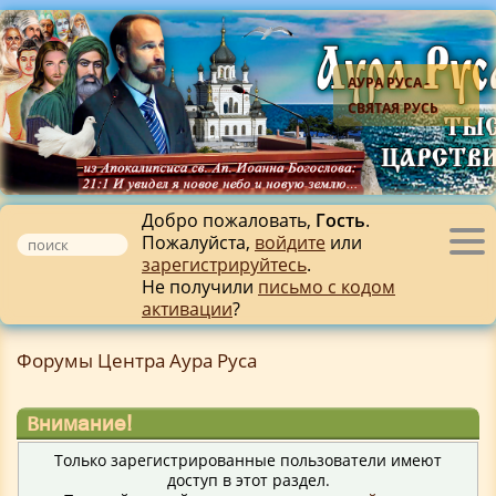
АУРА РУСА -
СВЯТАЯ РУСЬ
Добро пожаловать,
Гость
.
Пожалуйста,
войдите
или
Tog
зарегистрируйтесь
.
nav
Не получили
письмо с кодом
активации
?
Форумы Центра Аура Руса
Внимание!
Только зарегистрированные пользователи имеют
доступ в этот раздел.