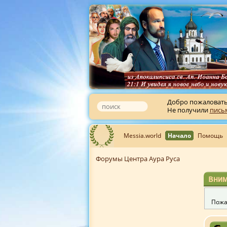
Добро пожаловат
Не получили
пись
Messia.world
Начало
Помощь
Форумы Центра Аура Руса
Вним
Пожа