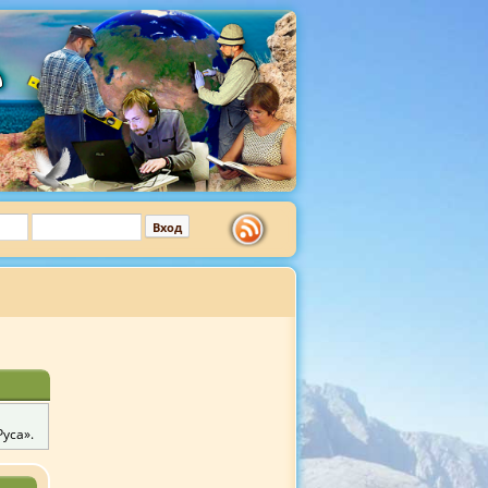
уса».