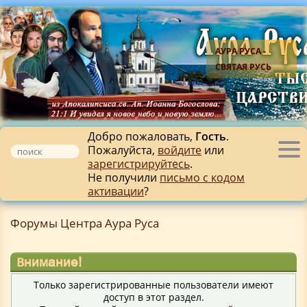
АУРА РУСА -
СВЯТАЯ РУСЬ
Добро пожаловать,
Гость
.
Пожалуйста,
войдите
или
Tog
зарегистрируйтесь
.
nav
Не получили
письмо с кодом
активации
?
Форумы Центра Аура Руса
Внимание!
Только зарегистрированные пользователи имеют
доступ в этот раздел.