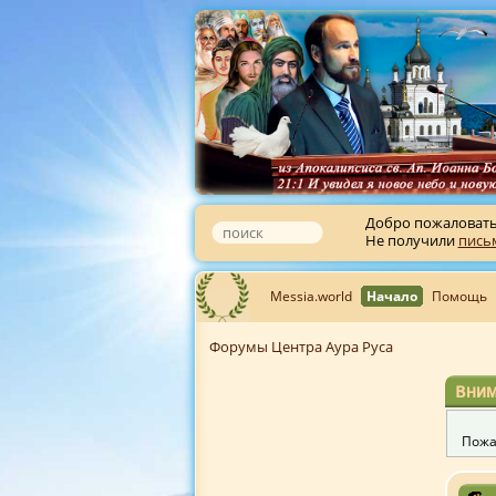
Добро пожаловат
Не получили
пись
Messia.world
Начало
Помощь
Форумы Центра Аура Руса
Вним
Пожа