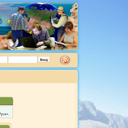
уса».