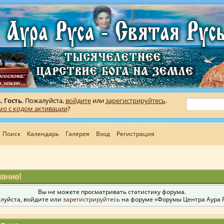
ь,
Гость
. Пожалуйста,
войдите
или
зарегистрируйтесь
.
мо с кодом активации
?
Поиск
Календарь
Галерея
Вход
Регистрация
ание!
Вы не можете просматривать статистику форума.
луйста, войдите или
зарегистрируйтесь
на форуме «Форумы Центра Аура Р