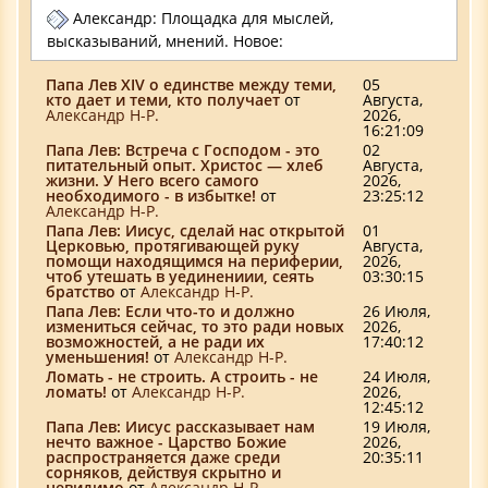
Александр: Площадка для мыслей,
высказываний, мнений. Новое:
Папа Лев XIV о единстве между теми,
05
кто дает и теми, кто получает
от
Августа,
Александр Н-Р.
2026,
16:21:09
Папа Лев: Встреча с Господом - это
02
питательный опыт. Христос — хлеб
Августа,
жизни. У Него всего самого
2026,
необходимого - в избытке!
от
23:25:12
Александр Н-Р.
Папа Лев: Иисус, сделай нас открытой
01
Церковью, протягивающей руку
Августа,
помощи находящимся на периферии,
2026,
чтоб утешать в уединениии, сеять
03:30:15
братство
от
Александр Н-Р.
Папа Лев: Если что-то и должно
26 Июля,
измениться сейчас, то это ради новых
2026,
возможностей, а не ради их
17:40:12
уменьшения!
от
Александр Н-Р.
Ломать - не строить. А строить - не
24 Июля,
ломать!
от
Александр Н-Р.
2026,
12:45:12
Папа Лев: Иисус рассказывает нам
19 Июля,
нечто важное - Царство Божие
2026,
распространяется даже среди
20:35:11
сорняков, действуя скрытно и
невидимо
от
Александр Н-Р.