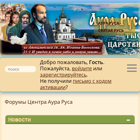
АУРА РУСА -
СВЯТАЯ РУСЬ
Добро пожаловать,
Гость
.
Пожалуйста,
войдите
или
Tog
зарегистрируйтесь
.
nav
Не получили
письмо с кодом
активации
?
Форумы Центра Аура Руса
Новости
Книга автора: "
Спасающий Вечность.
Предсказание будущего которое уже настало
"