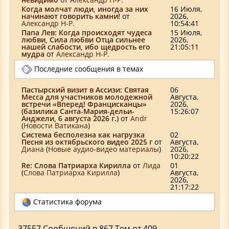
Когда молчат люди, иногда за них
16 Июля,
начинают говорить камни!
от
2026,
Александр Н-Р.
10:54:41
Папа Лев: Когда происходят чудеса
15 Июля,
любви, Сила любви Отца сильнее
2026,
нашей слабости, ибо щедрость его
21:05:11
мудра
от
Александр Н-Р.
Последние сообщения в темах
Пастырский визит в Ассизи: Святая
06
Месса для участников молодежной
Августа,
встречи «Вперед! Францисканцы»
2026,
(базилика Санта-Мария-дельи-
15:26:07
Анджели, 6 августа 2026 г.)
от
Аndr
(
Новости Ватикана
)
Система бесполезна как нагрузка
02
Песня из октябрьского видео 2025 г
от
Августа,
Диана
(
Новые аудио-видео материалы
)
2026,
10:20:22
Re: Слова Патриарха Кирилла
от
Лида
01
(
Слова Патриарха Кирилла
)
Августа,
2026,
21:17:22
Статистика форума
37557 Сообщений в 867 Тем от 409