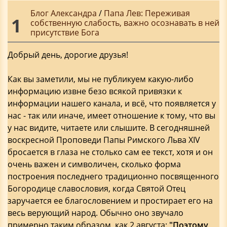
Блог Александра
/
Папа Лев: Переживая
1
собственную слабость, важно осознавать в ней
присутствие Бога
Добрый день, дорогие друзья!
Как вы заметили, мы не публикуем какую-либо
информацию извне безо всякой привязки к
информации нашего канала, и всё, что появляется у
нас - так или иначе, имеет отношение к тому, что вы
у нас видите, читаете или слышите. В сегодняшней
воскресной Проповеди Папы Римского Льва XIV
бросается в глаза не столько сам ее текст, хотя и он
очень важен и символичен, сколько форма
построения последнего традиционно посвященного
Богородице славословия, когда Святой Отец
заручается ее благословением и простирает его на
весь верующий народ. Обычно оно звучало
примерно таким образом, как 2 августа:
"Поэтому