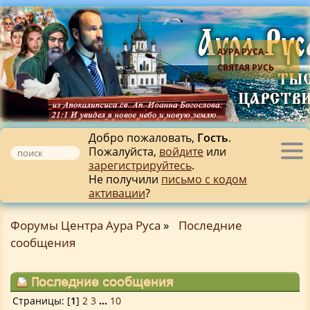
АУРА РУСА -
СВЯТАЯ РУСЬ
Добро пожаловать,
Гость
.
Пожалуйста,
войдите
или
Tog
зарегистрируйтесь
.
nav
Не получили
письмо с кодом
активации
?
Форумы Центра Аура Руса
»
Последние
сообщения
Последние сообщения
Страницы: [
1
]
2
3
...
10