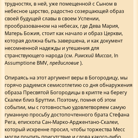
трудностях, в ней, уже помещенной с Сыном в
небесное царство, радостно созерцающей образ
своей будущей славы в своем Успении,
прообразованном на небесах, где Дева Мария,
Матерь Божия, стоит как начало и образ Церкви,
которая должна быть завершена, и как документ
несомненной надежды и утешения для
странствующего народа (см.
Римский Миссал
, In
Assumptione BMV,
предисловие
).
Опираясь на этот аргумент веры в Богородицу, мы
горячо радуемся семисотлетию со дня обнаружения
образа Пресвятой Богородицы в крипте на берегу
Скалеи близ Бруттии. Поэтому, помня об этом
событии, мы с готовностью удовлетворяем самую
гуманную просьбу достопочтенного брата Стефана
Рега, епископа Сан-Марко-Арджентано-Скалеи,
который искренне просил, чтобы торжества Месс
могли почтить присутствие и слова какого-либо