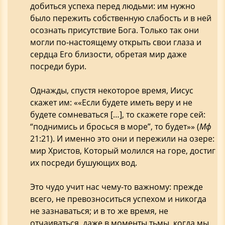
добиться успеха перед людьми: им нужно
было пережить собственную слабость и в ней
осознать присутствие Бога. Только так они
могли по-настоящему открыть свои глаза и
сердца Его близости, обретая мир даже
посреди бури.
Однажды, спустя некоторое время, Иисус
скажет им: ««Если будете иметь веру и не
будете сомневаться […], то скажете горе сей:
“поднимись и бросься в море”, то будет»» (
Мф
21:21). И именно это они и пережили на озере:
мир Христов, Который молился на горе, достиг
их посреди бушующих вод.
Это чудо учит нас чему-то важному: прежде
всего, не превозноситься успехом и никогда
не зазнаваться; и в то же время, не
отчаиваться, даже в моменты тьмы, когда мы