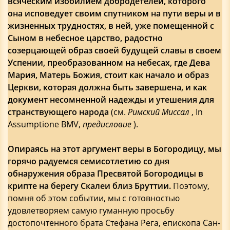
всяческим изобилием добродетелей, которого
она исповедует своим спутником на пути веры и в
жизненных трудностях, в ней, уже помещенной с
Сыном в небесное царство, радостно
созерцающей образ своей будущей славы в своем
Успении, преобразованном на небесах, где Дева
Мария, Матерь Божия, стоит как начало и образ
Церкви, которая должна быть завершена, и как
документ несомненной надежды и утешения для
странствующего народа
(см.
Римский Миссал
, In
Assumptione BMV,
предисловие
).
Опираясь на этот аргумент веры в Богородицу, мы
горячо радуемся семисотлетию со дня
обнаружения образа Пресвятой Богородицы в
крипте на берегу Скалеи близ Бруттии.
Поэтому,
помня об этом событии, мы с готовностью
удовлетворяем самую гуманную просьбу
достопочтенного брата Стефана Рега, епископа Сан-