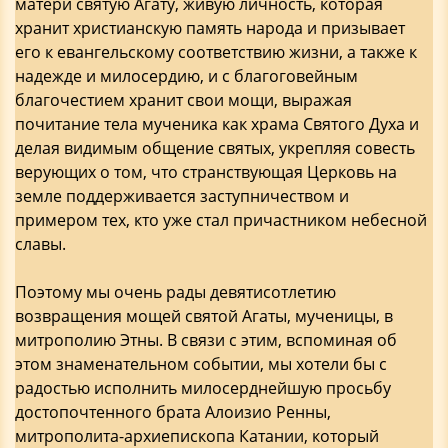
матери святую Агату, живую личность, которая
хранит христианскую память народа и призывает
его к евангельскому соответствию жизни, а также к
надежде и милосердию, и с благоговейным
благочестием хранит свои мощи, выражая
почитание тела мученика как храма Святого Духа и
делая видимым общение святых, укрепляя совесть
верующих о том, что странствующая Церковь на
земле поддерживается заступничеством и
примером тех, кто уже стал причастником небесной
славы.
Поэтому мы очень рады девятисотлетию
возвращения мощей святой Агаты, мученицы, в
митрополию Этны. В связи с этим, вспоминая об
этом знаменательном событии, мы хотели бы с
радостью исполнить милосерднейшую просьбу
достопочтенного брата Алоизио Ренны,
митрополита-архиепископа Катании, который