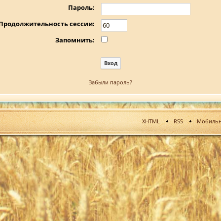
Пароль:
Продолжительность сессии:
Запомнить:
Забыли пароль?
XHTML
RSS
Мобильн