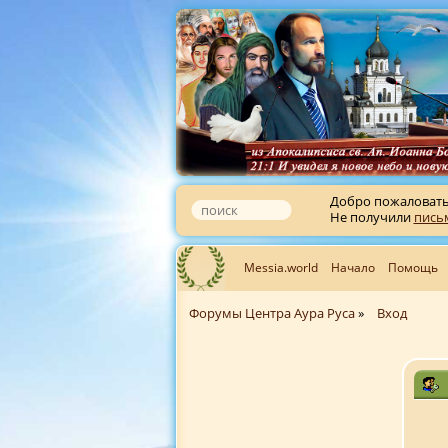
Добро пожаловат
Не получили
пись
Messia.world
Начало
Помощь
Форумы Центра Аура Руса
»
Вход