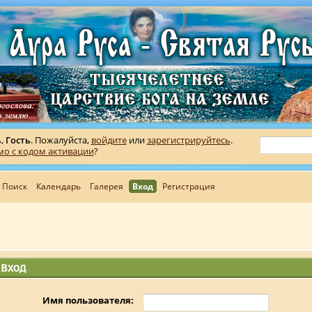
ь,
Гость
. Пожалуйста,
войдите
или
зарегистрируйтесь
.
мо с кодом активации
?
Поиск
Календарь
Галерея
Вход
Регистрация
Вход
Имя пользователя: