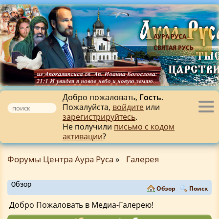
АУРА РУСА -
СВЯТАЯ РУСЬ
Добро пожаловать,
Гость
.
Пожалуйста,
войдите
или
Tog
зарегистрируйтесь
.
nav
Не получили
письмо с кодом
активации
?
Форумы Центра Аура Руса
»
Галерея
Обзор
Обзор
Поиск
Добро Пожаловать в Медиа-Галерею!