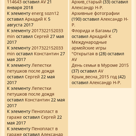
114643
оставил
AV
21
Архив_старый
(33) оставил
января 2018
Александр Н-Р.
К элементу
energ sozn12
Архивные фотографии
оставил
Аркадий К
5
(190) оставил
Александр Н-
августа 2017
Р.
К элементу
2017322152033
Флорида и Багамы
(7)
min
оставил
Сергей
27 мая
оставил
Аркадий К
2017
Международные
К элементу
2017322152033
армейские игры
min
оставил
Константин
27
"Открытая в
(28) оставил
мая 2017
AV
К элементу
Лепестки
День семьи в Муроме 2015
петушков после дождя
(37) оставил
AV
оставил
Сергей
22 мая
Крым_весна_2015 год
(42)
2017
оставил
Александр Н-Р.
К элементу
Лепестки
петушков после дождя
оставил
Константин
22 мая
2017
К элементу
Пенопласт в
гараже
оставил
Сергей
22
мая 2017
К элементу
Пенопласт в
гараже
оставил
Александр