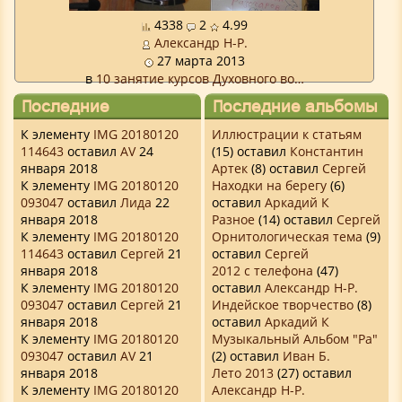
4338
2
4.99
Александр Н-Р.
27 марта 2013
в
10 занятие курсов Духовного во…
Последние
Последние альбомы
комментарии
К элементу
IMG 20180120
Иллюстрации к статьям
114643
оставил
AV
24
(15) оставил
Константин
января 2018
Артек
(8) оставил
Сергей
К элементу
IMG 20180120
Находки на берегу
(6)
093047
оставил
Лида
22
оставил
Аркадий К
января 2018
Разное
(14) оставил
Сергей
К элементу
IMG 20180120
Орнитологическая тема
(9)
114643
оставил
Сергей
21
оставил
Сергей
января 2018
2012 с телефона
(47)
К элементу
IMG 20180120
оставил
Александр Н-Р.
093047
оставил
Сергей
21
Индейское творчество
(8)
января 2018
оставил
Аркадий К
К элементу
IMG 20180120
Музыкальный Альбом "Ра"
093047
оставил
AV
21
(2) оставил
Иван Б.
января 2018
Лето 2013
(27) оставил
К элементу
IMG 20180120
Александр Н-Р.