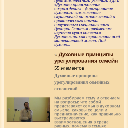
Цель комплексного учебного курса
«Духовно-нравственное
возрождение» - формирование
духовного самосознания
слушателей на основе знаний и
практического опыта,
полученного специалистами
Центра. Главным предметом
изучения курса является
Духовность, как первооснова всей
материальной жизни. Под
духовн…
Духовные принципы
урегулирования семейн
55 элементов
Духовные принципы
урегулирования семейных
отношений
Мы разбираем тему и отвечаем
на вопросы: что собой
представляет семья в духовном
смысле, каковы ее цели и
предназначение, как правильно
выстраиваются
взаимоотношения в среде
равных, почему в семьях