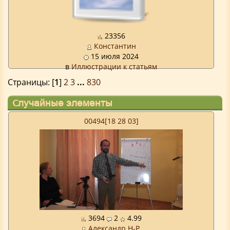
23356
Константин
15 июля 2024
в
Иллюстрации к статьям
Страницы: [
1
]
2
3
...
830
Случайные элементы
00494[18 28 03]
3694
2
4.99
Александр Н-Р.