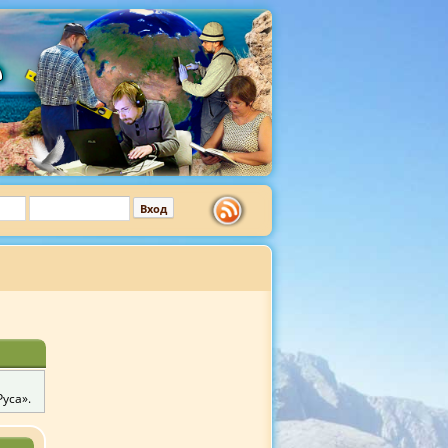
уса».