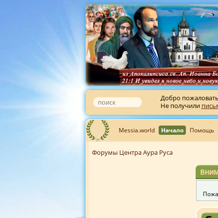
Добро пожаловат
Не получили
пись
Messia.world
Начало
Помощь
Форумы Центра Аура Руса
Вним
Пожа