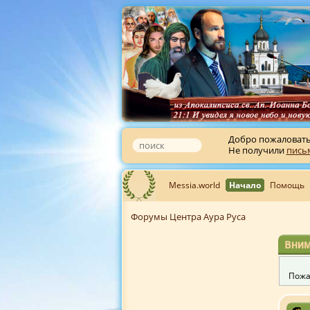
Добро пожаловат
Не получили
пись
Messia.world
Начало
Помощь
Форумы Центра Аура Руса
Вним
Пожа