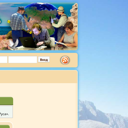
уса».