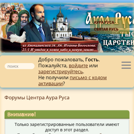
АУРА РУСА -
СВЯТАЯ РУСЬ
Добро пожаловать,
Гость
.
Пожалуйста,
войдите
или
Tog
зарегистрируйтесь
.
nav
Не получили
письмо с кодом
активации
?
Форумы Центра Аура Руса
Внимание!
Только зарегистрированные пользователи имеют
доступ в этот раздел.