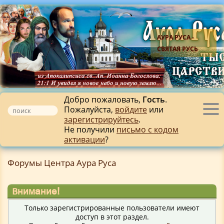
АУРА РУСА -
СВЯТАЯ РУСЬ
Добро пожаловать,
Гость
.
Пожалуйста,
войдите
или
Tog
зарегистрируйтесь
.
nav
Не получили
письмо с кодом
активации
?
Форумы Центра Аура Руса
Внимание!
Только зарегистрированные пользователи имеют
доступ в этот раздел.