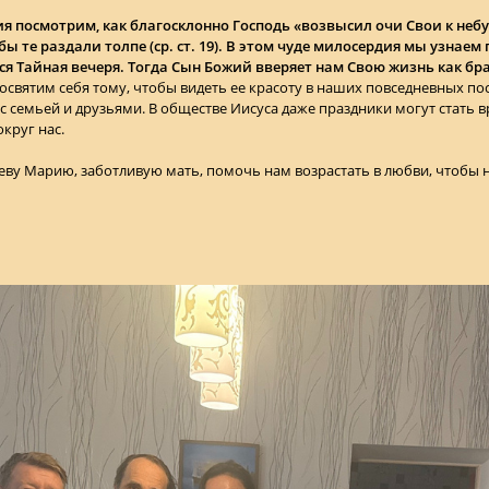
я посмотрим, как благосклонно Господь «возвысил очи Свои к небу
бы те раздали толпе (ср. ст. 19). В этом чуде милосердия мы узнае
я Тайная вечеря. Тогда Сын Божий вверяет нам Свою жизнь как бра
посвятим себя тому, чтобы видеть ее красоту в наших повседневных по
 с семьей и друзьями. В обществе Иисуса даже праздники могут стать 
круг нас.
ву Марию, заботливую мать, помочь нам возрастать в любви, чтобы н