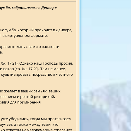
умба, собравшегося в Денвере.
й Колумба, который проходит в Денвере,
ия в виртуальном формате.
поразмышлять с вами о важности
а.
.
Ин.
17:21). Однако наш Господь просил,
и веков (ср.
Ин.
17:20). Тем не менее,
о культивировать посредством честного
ячо желает в ваших семьях, ваших
делением и резкой риторикой,
усилия для примирения
, уже убедились, когда мы протягиваем
учает, а также между теми, кто
ко ответом на человеческие страдания,