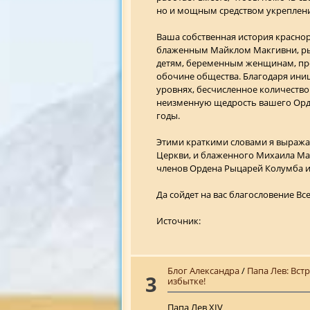
но и мощным средством укрепления
Ваша собственная история краснор
блаженным Майклом Макгивни, рыц
детям, беременным женщинам, пре
обочине общества. Благодаря ин
уровнях, бесчисленное количество
неизменную щедрость вашего Орде
годы.
Этими краткими словами я выража
Церкви, и блаженного Михаила Мак
членов Ордена Рыцарей Колумба и
Да сойдет на вас благословение Все
Источник:
Блог Александра
/
Папа Лев: Вст
3
избытке!
Папа Лев XIV