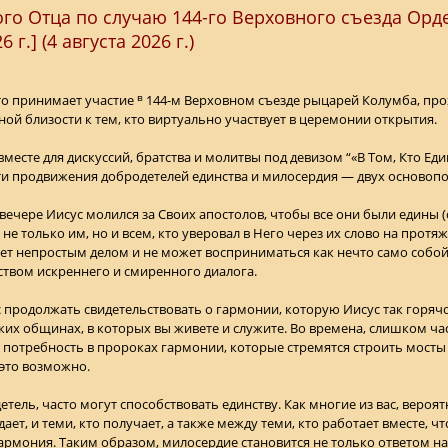
го Отца по случаю 144-го Верховного съезда Орд
 г.] (4 августа 2026 г.)
в
кто принимает участие
144-м Верховном съезде рыцарей Колумба, про
ной близости к тем, кто виртуально участвует в церемонии открытия.
 вместе для дискуссий, братства и молитвы под девизом “«В Том, Кто Еди
ти продвижения добродетелей единства и милосердия — двух осново
вечере Иисус молился за Своих апостолов, чтобы все они были едины (
 не только им, но и всем, кто уверовал в Него через их слово на протяж
ает непростым делом и не может восприниматься как нечто само собо
ством искреннего и смиренного диалога.
ас продолжать свидетельствовать о гармонии, которую Иисус так горяч
ких общинах, в которых вы живете и служите. Во времена, слишком ч
 потребность в пророках гармонии, которые стремятся строить мосты
это возможно.
тель, часто могут способствовать единству. Как многие из вас, вероя
ет, и теми, кто получает, а также между теми, кто работает вместе, 
армония. Таким образом, милосердие становится не только ответом на