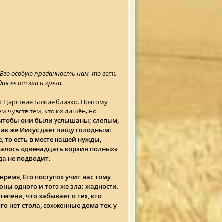
Его особую преданность нам, то есть
её от зла ​​и греха.
то Царствие Божие близко. Поэтому
м чувств тем, кто их лишён, но
, чтобы они были услышаны; слепым,
так же Иисус даёт пищу голодным:
 то есть в месте нашей нужды,
сталось «двенадцать корзин полных»
да не подводит.
время, Его поступок учит нас тому,
оны одного и того же зла: жадности.
епени, что забывает о тех, кто
го нет стола, сожженные дома тех, у