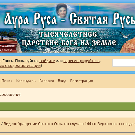
ь,
Гость
. Пожалуйста,
войдите
или
зарегистрируйтесь
.
мо с кодом активации
?
Поиск
Календарь
Галерея
Вход
Регистрация
 сообщения
ь
/
Видеообращение Святого Отца по случаю 144-го Верховного съезда 