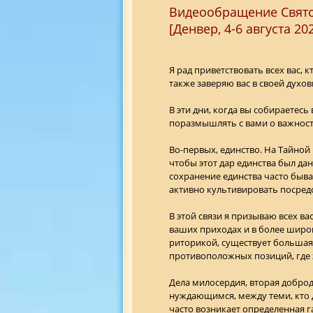
Видеообращение Свято
[Денвер, 4-6 августа 2026
Я рад приветствовать всех вас, 
также заверяю вас в своей духов
В эти дни, когда вы собираетесь
поразмышлять с вами о важнос
Во-первых, единство. На Тайной 
чтобы этот дар единства был дан
сохранение единства часто быв
активно культивировать посред
В этой связи я призываю всех в
ваших приходах и в более широ
риторикой, существует большая
противоположных позиций, где 
Дела милосердия, вторая доброде
нуждающимся, между теми, кто да
часто возникает определенная г