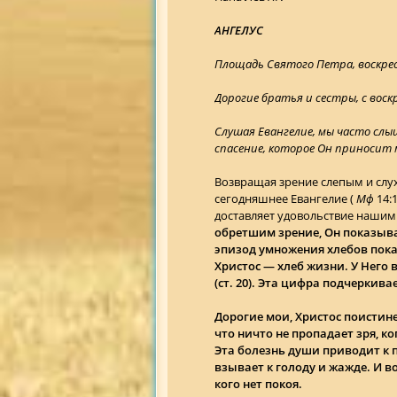
АНГЕЛУС
Площадь Святого Петра, воскресе
Дорогие братья и сестры, с воскр
Слушая Евангелие, мы часто слы
спасение, которое Он приносит м
Возвращая зрение слепым и слух
сегодняшнее Евангелие (
Мф
14:1
доставляет удовольствие нашим
обретшим зрение, Он показыва
эпизод умножения хлебов показ
Христос — хлеб жизни. У Него 
(ст. 20). Эта цифра подчеркива
Дорогие мои, Христос поистине 
что ничто не пропадает зря, к
Эта болезнь души приводит к по
взывает к голоду и жажде. И в
кого нет покоя.