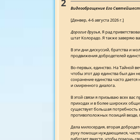
2
Видеообращение Его Святейшества
[Денвер, 4-6 августа 2026 г.]
Дорогие друзья
, Я рад приветствов
штат Колорадо. Я также заверяю ва
В эти дни дискуссий, братства и 
продвижения добродетелей единст
Во-первых, единство. На Тайной ве
чтобы этот дар единства был дан не
сохранение единства часто дается
и смиренного диалога.
В этой связи я призываю всех вас 
приходах и в более широких общин
существует большая потребность в
противоположных позиций везде, 
Дела милосердия, вторая добродете
руку помощи нуждающимся, часто во
работает вместе, чтобы помочь св