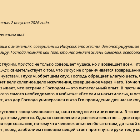
нье, 2 августа 2026 года.
есеньем вас!
шим о знамениях, совершённых Иисусом: это жесты, демонстрирующие 
иру. Господа помнят как Того, кто наполняет жизнь смыслом, освобождая 
 глухим, Христос не только совершает чудеса, но и возвещает всем, ч
3-21) свидетельствует о том, что Иисус не ограничивается возвращение
 чувствам.
Глухим, обретшим слух, Господь обращает Благую Весть
ет великолепное дело искупления, совершённое через Него. Точно 
ывает, что встреча с Господом — это питательный опыт. В пустыне,
всего самого необходимого в избытке: «Все ели и насытились», и о
ет, что дар Господа универсален и что Его провидение для нас никог
утоляет голод человечества, наш голод по истине и жизни. В то же 
огда этим делятся. Однако накопление и расточительство — две стор
тере сознания, потому что человек опьянен богатством, до такой ст
от, перед изобилием гниющих вещей стоят протянутые руки тех, у ко