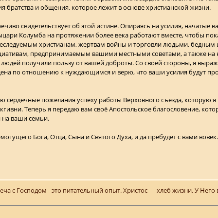
 братства и общения, которое лежит в основе христианской жизни.
ечиво свидетельствует об этой истине. Опираясь на усилия, начатые
ари Колумба на протяжении более века работают вместе, чтобы по
следуемым христианам, жертвам войны и торговли людьми, бедным и 
ициативам, предпринимаемым вашими местными советами, а также н
 людей получили пользу от вашей доброты. Со своей стороны, я выра
на по отношению к нуждающимся и верю, что ваши усилия будут пр
ю сердечные пожелания успеху работы Верховного съезда, которую я
гивни. Теперь я передаю вам своё Апостольское благословение, кото
 на ваши семьи.
могущего Бога, Отца, Сына и Святого Духа, и да пребудет с вами вовек
реча с Господом - это питательный опыт. Христос — хлеб жизни. У Него