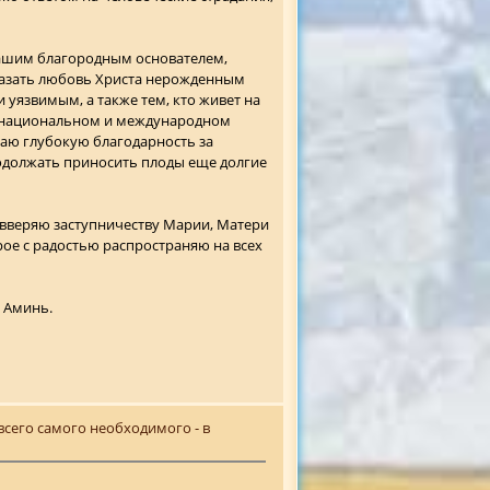
 вашим благородным основателем,
казать любовь Христа нерожденным
уязвимым, а также тем, кто живет на
а национальном и международном
жаю глубокую благодарность за
одолжать приносить плоды еще долгие
 вверяю заступничеству Марии, Матери
рое с радостью распространяю на всех
. Аминь.
 всего самого необходимого - в