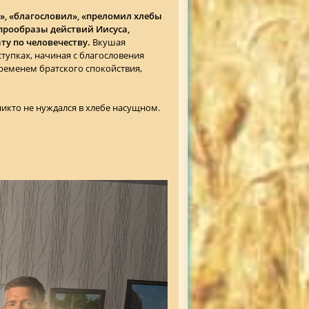
», «благословил», «преломил хлебы
м прообразы действий Иисуса,
ту по человечеству.
Вкушая
ступках, начиная с благословения
временем братского спокойствия,
икто не нуждался в хлебе насущном.