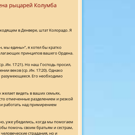
ена рыцарей Колумба
ходящем в Денвере, штат Колорадо. Я
н, мы едины»”, я хотел бы кратко
полагающих принципов вашего Ордена.
ср.
Ин.
17:21). Но наш Господь просил,
ении веков (ср.
Ин.
17:20). Однако
й разумеющееся. Его необходимо
о желает видеть в ваших семьях,
асто отмеченные разделением и резкой
 и работать над примирением
тно, уже убедились, когда мы помогаем
чтобы помочь своим братьям и сестрам,
 человеческие страдания, но и