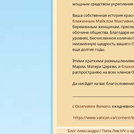
мощным средством укрепления б
Ваша собственная история красн
блаженным Майклом Макгивни
беременным женщинам, преследу
обочине общества. Благодаря 
уровнях, бесчисленное количест
неизменную щедрость вашего Ор
еще долгие годы.
Этими краткими размышлениями 
Марии, Матери Церкви, и
блаже
распространяю на всех членов 
Да нисйдёт на вас благословение
__________________________________
L'Osservatore Romano
, ежедневное 
https://www.vatican.va/content/
Блог Александра
/
Папа Лев XIV о е