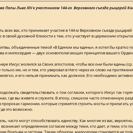
 Папы Льва XIV к участникам 144-го Верховного съезда рыцарей Кол
ать всех вас, кто принимает участие в 144-м Верховном съезде рыцаре
с в своей духовной близости к тем, кто участвует в церемонии открыт
молитвы, объединенные темой «В Едином мы едины», я хотел бы кратко 
ва и милосердия — двух основополагающих принципов вашего Орден
чере Иисус молился за Своих апостолов, чтобы все они были едины (ср
 только им, но и тем, кто уверовал в Него через их слово на протяжени
 нелегко, и его нельзя принимать как должное. Его необходимо активн
продолжать свидетельствовать о том согласии, которого Иисус так гор
ах, где вы живете и служите. В эпоху, слишком часто отмеченную раз
 пророках гармонии, которые стремятся строить мосты и прилагать 
где это возможно.
ль, часто могут способствовать единству. Как многие из вас, вероятно
зникает определенное согласие между теми, кто дает, и теми, кто пол
оим братьям и сестрам. Таким образом, милосердие становится не толь