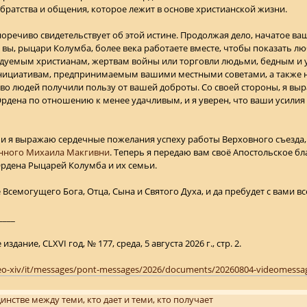
ратства и общения, которое лежит в основе христианской жизни.
оречиво свидетельствует об этой истине. Продолжая дело, начатое в
, вы, рыцари Колумба, более века работаете вместе, чтобы показать 
емым христианам, жертвам войны или торговли людьми, бедным и уя
инициативам, предпринимаемым вашими местными советами, а также
во людей получили пользу от вашей доброты. Со своей стороны, я вы
дена по отношению к менее удачливым, и я уверен, что ваши усилия
я выражаю сердечные пожелания успеху работы Верховного съезда, 
нного Михаила Макгивни
. Теперь я передаю вам своё Апостольское бл
Ордена Рыцарей Колумба и их семьи.
 Всемогущего Бога, Отца, Сына и Святого Духа, и да пребудет с вами вс
____
издание, CLXVI год, № 177, среда, 5 августа 2026 г., стр. 2.
leo-xiv/it/messages/pont-messages/2026/documents/20260804-videomessag
динстве между теми, кто дает и теми, кто получает