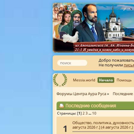
Добро пожаловат
Не получили
пись
Messia.world
Начало
Помощь
Форумы Центра Аура Руса
»
Последние
Последние сообщения
Страницы: [
1
]
2
3
...
10
Общество, политика, духовност
1
августа 2026 г.] (4 августа 2026 г.)