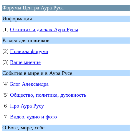
Форумы Центра Аура Руса
Информация
[1]
О книгах и дисках Аура Русы
Раздел для новичков
[2]
Правила форума
[3]
Ваше мнение
События в мире и в Аура Русе
[4]
Блог Александра
[5]
Общество, политика, духовность
[6]
Про Аура Русу
[7]
Видео, аудио и фото
О Боге, мире, себе