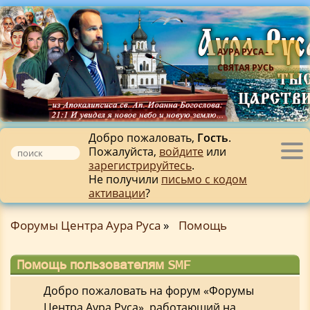
АУРА РУСА -
СВЯТАЯ РУСЬ
Добро пожаловать,
Гость
.
Пожалуйста,
войдите
или
Tog
зарегистрируйтесь
.
nav
Не получили
письмо с кодом
активации
?
Форумы Центра Аура Руса
»
Помощь
Помощь пользователям SMF
Добро пожаловать на форум «Форумы
Центра Аура Руса», работающий на