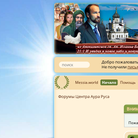
Добро пожаловат
Не получили
пись
Messia.world
Начало
Помощь
Форумы Центра Аура Руса
Вним
Пожа