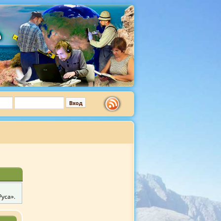
уса».