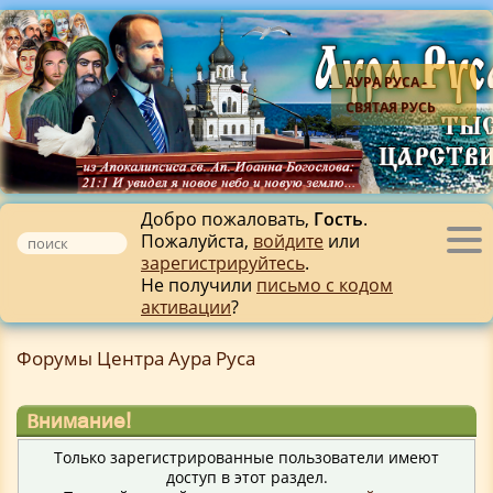
АУРА РУСА -
СВЯТАЯ РУСЬ
Добро пожаловать,
Гость
.
Пожалуйста,
войдите
или
Tog
зарегистрируйтесь
.
nav
Не получили
письмо с кодом
активации
?
Форумы Центра Аура Руса
Внимание!
Только зарегистрированные пользователи имеют
доступ в этот раздел.