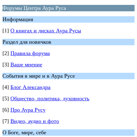
Форумы Центра Аура Руса
Информация
[1]
О книгах и дисках Аура Русы
Раздел для новичков
[2]
Правила форума
[3]
Ваше мнение
События в мире и в Аура Русе
[4]
Блог Александра
[5]
Общество, политика, духовность
[6]
Про Аура Русу
[7]
Видео, аудио и фото
О Боге, мире, себе