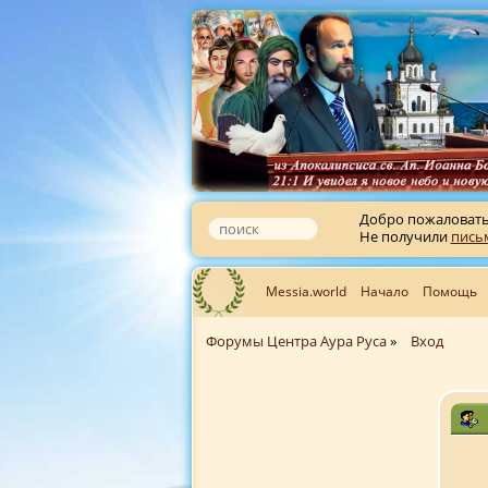
Добро пожаловат
Не получили
пись
Messia.world
Начало
Помощь
Форумы Центра Аура Руса
»
Вход