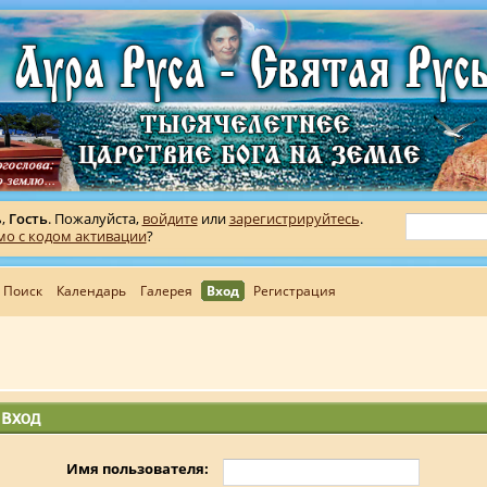
ь,
Гость
. Пожалуйста,
войдите
или
зарегистрируйтесь
.
мо с кодом активации
?
Поиск
Календарь
Галерея
Вход
Регистрация
Вход
Имя пользователя: