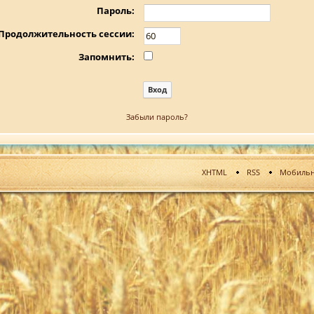
Пароль:
Продолжительность сессии:
Запомнить:
Забыли пароль?
XHTML
RSS
Мобильн