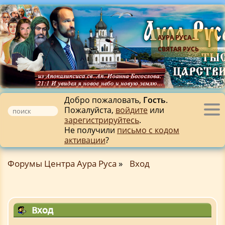
АУРА РУСА -
СВЯТАЯ РУСЬ
Добро пожаловать,
Гость
.
Пожалуйста,
войдите
или
Tog
зарегистрируйтесь
.
nav
Не получили
письмо с кодом
активации
?
Форумы Центра Аура Руса
»
Вход
Вход