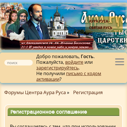
АУРА РУСА -
СВЯТАЯ РУСЬ
Добро пожаловать,
Гость
.
Пожалуйста,
войдите
или
Tog
зарегистрируйтесь
.
nav
Не получили
письмо с кодом
активации
?
Форумы Центра Аура Руса
»
Регистрация
Регистрационное соглашение
Вы соглашаетесь с тем, что при использовании