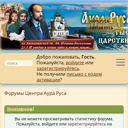
АУРА РУСА -
СВЯТАЯ РУСЬ
Добро пожаловать,
Гость
.
Пожалуйста,
войдите
или
Tog
зарегистрируйтесь
.
nav
Не получили
письмо с кодом
активации
?
Форумы Центра Аура Руса
Внимание!
Вы не можете просматривать статистику форума.
Пожалуйста, войдите или
зарегистрируйтесь
на