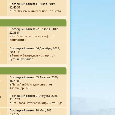
Последний ответ:
11 Июля, 2019,
12:40:31
в
Re: Отзывы о книге "Спас...
от
Sveta
Последний ответ:
22 Ноября, 2012,
22:33:54
в
Re: Советы по освоению ф...
от
Константин
Последний ответ:
04 Декабря, 2022,
й
20:31:43
в
Тезис о беспредельном пр...
от
Гусейн Гурбанов
Последний ответ:
05 Августа, 2026,
й
16:21:09
в
Папа Лев XIV о единстве ...
от
Александр Н-Р.
Последний ответ:
01 Августа, 2026,
й
21:17:22
в
Re: Слова Патриарха Кири...
от
Лида
Последний ответ:
10 Мая, 2021,
й
23:25:56