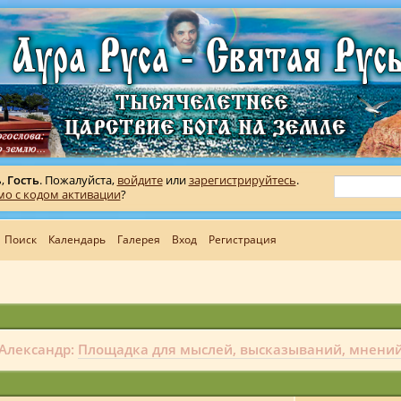
ь,
Гость
. Пожалуйста,
войдите
или
зарегистрируйтесь
.
мо с кодом активации
?
Поиск
Календарь
Галерея
Вход
Регистрация
Александр:
Площадка для мыслей, высказываний, мнени