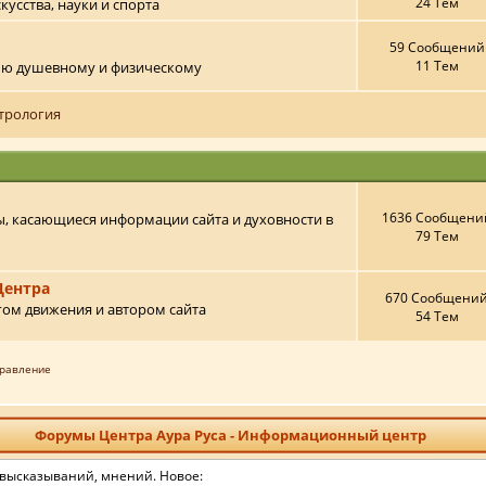
24 Тем
кусства, науки и спорта
59 Сообщений
11 Тем
ью душевному и физическому
стрология
1636 Сообщени
ы, касающиеся информации сайта и духовности в
79 Тем
Центра
670 Сообщени
гом движения и автором сайта
54 Тем
равление
Форумы Центра Аура Руса - Информационный центр
 высказываний, мнений. Новое: