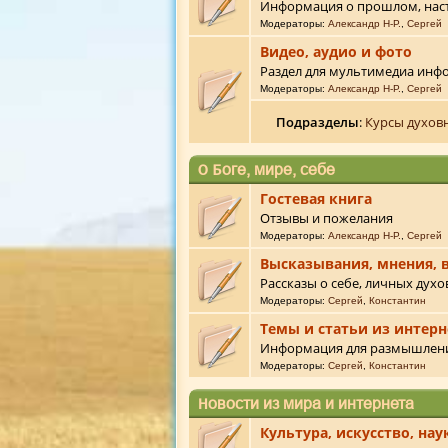
Информация о прошлом, нас
Модераторы:
Александр Н-Р.
,
Сергей
Видео, аудио и фото
Раздел для мультимедиа ин
Модераторы:
Александр Н-Р.
,
Сергей
Подразделы
:
Курсы духов
О Боге, мире, себе
Гостевая книга
Отзывы и пожелания
Модераторы:
Александр Н-Р.
,
Сергей
Высказывания, мнения, 
Рассказы о себе, личных дух
Модераторы:
Сергей
,
Константин
Темы и статьи из интерн
Информация для размышлен
Модераторы:
Сергей
,
Константин
Новости из мира и интернета
Культура, искусство, нау