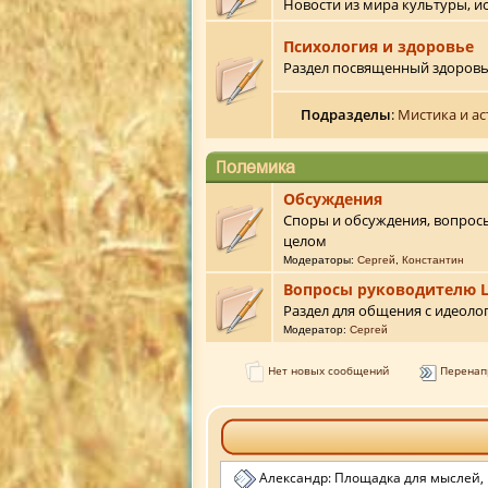
Новости из мира культуры, ис
Психология и здоровье
Раздел посвященный здоров
Подразделы
:
Мистика и а
Полемика
Обсуждения
Споры и обсуждения, вопрос
целом
Модераторы:
Сергей
,
Константин
Вопросы руководителю 
Раздел для общения с идеоло
Модератор:
Сергей
Нет новых сообщений
Перенап
Александр: Площадка для мыслей,