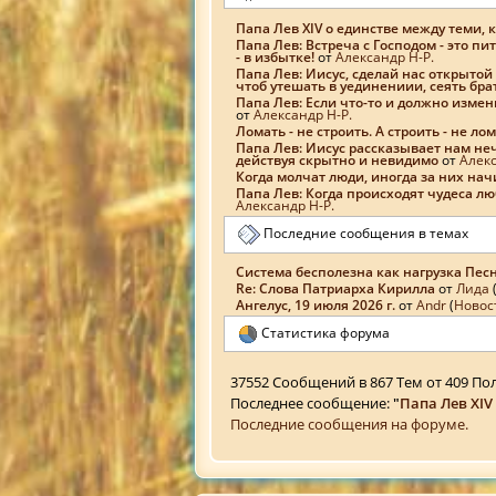
Папа Лев XIV о единстве между теми, к
Папа Лев: Встреча с Господом - это п
- в избытке!
от
Александр Н-Р.
Папа Лев: Иисус, сделай нас открыт
чтоб утешать в уединениии, сеять бра
Папа Лев: Если что-то и должно измен
от
Александр Н-Р.
Ломать - не строить. А строить - не лом
Папа Лев: Иисус рассказывает нам не
действуя скрытно и невидимо
от
Алекс
Когда молчат люди, иногда за них на
Папа Лев: Когда происходят чудеса лю
Александр Н-Р.
Последние сообщения в темах
Система бесполезна как нагрузка Песн
Re: Слова Патриарха Кирилла
от
Лида
Ангелус, 19 июля 2026 г.
от
Аndr
(
Новос
Статистика форума
37552 Сообщений в 867 Тем от 409 По
Последнее сообщение:
"
Папа Лев XIV 
Последние сообщения на форуме.