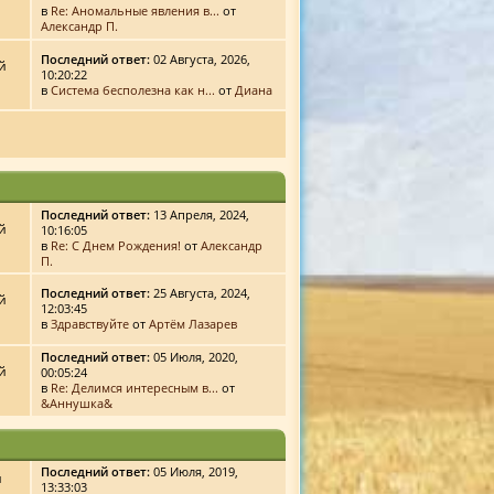
в
Re: Аномальные явления в...
от
Александр П.
Последний ответ:
02 Августа, 2026,
й
10:20:22
в
Система бесполезна как н...
от
Диана
Последний ответ:
13 Апреля, 2024,
й
10:16:05
в
Re: С Днем Рождения!
от
Александр
П.
Последний ответ:
25 Августа, 2024,
й
12:03:45
в
Здравствуйте
от
Артём Лазарев
Последний ответ:
05 Июля, 2020,
й
00:05:24
в
Re: Делимся интересным в...
от
&Аннушка&
Последний ответ:
05 Июля, 2019,
й
13:33:03