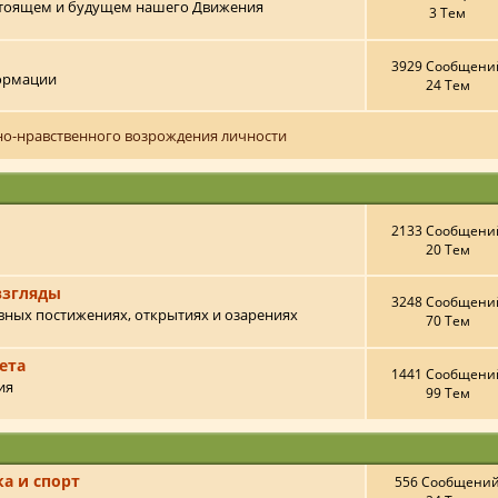
тоящем и будущем нашего Движения
3 Тем
3929 Сообщени
формации
24 Тем
но-нравственного возрождения личности
2133 Сообщени
20 Тем
взгляды
3248 Сообщени
овных постижениях, открытиях и озарениях
70 Тем
ета
1441 Сообщени
ия
99 Тем
ка и спорт
556 Сообщени