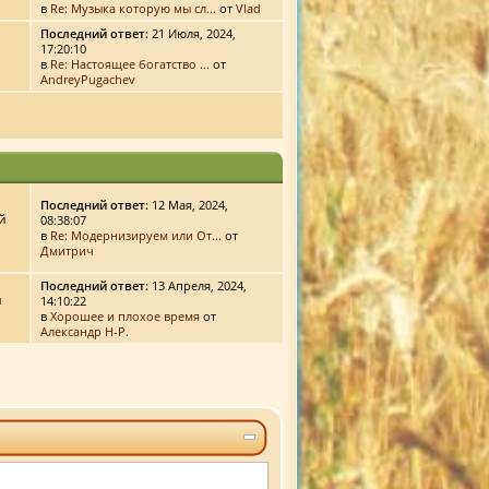
в
Re: Музыка которую мы сл...
от
Vlad
Последний ответ:
21 Июля, 2024,
17:20:10
в
Re: Настоящее богатство ...
от
AndreyPugachev
Последний ответ:
12 Мая, 2024,
й
08:38:07
в
Re: Модернизируем или От...
от
Дмитрич
Последний ответ:
13 Апреля, 2024,
й
14:10:22
в
Хорошее и плохое время
от
Александр Н-Р.