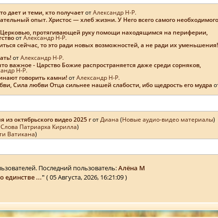
то дает и теми, кто получает
от
Александр Н-Р.
итательный опыт. Христос — хлеб жизни. У Него всего самого необходимог
ой Церковью, протягивающей руку помощи находящимся на периферии,
тство
от
Александр Н-Р.
иться сейчас, то это ради новых возможностей, а не ради их уменьшения!
ать!
от
Александр Н-Р.
что важное - Царство Божие распространяется даже среди сорняков,
андр Н-Р.
чинают говорить камни!
от
Александр Н-Р.
бви, Сила любви Отца сильнее нашей слабости, ибо щедрость его мудра
о
я из октябрьского видео 2025 г
от
Диана
(
Новые аудио-видео материалы
)
(
Слова Патриарха Кирилла
)
ти Ватикана
)
льзователей. Последний пользователь:
Алёна М
о единстве ...
"
( 05 Августа, 2026, 16:21:09 )