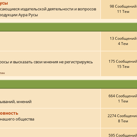
Русы
98 Сообщений
асающиеся издательской деятельности и вопросов
11 Тем
родукции Аура Русы
13 Сообщений
4 Тем
175 Сообщени
росы и высказать свои мнения не регистрируясь
15 Тем
тин
664 Сообщени
1 Тем
зываний, мнений
ховность
2274 Сообщени
нашего общества
8 Тем
595 Сообщени