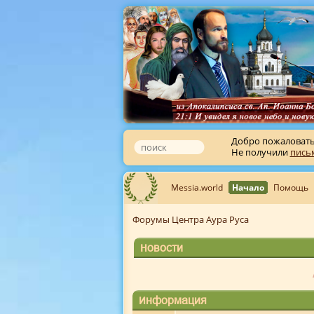
Добро пожаловат
Не получили
пись
Messia.world
Начало
Помощь
Форумы Центра Аура Руса
Новости
Информация