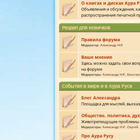
О книгах и дисках Аура 
Объявления и обсуждения, к
распространения печатной п
Раздел для новичков
Правила форума
Модератор:
Александр Н-Р.
Ваше мнение
Здесь можно задать свои воп
на форуме
Модераторы:
Александр Н-Р.
,
Констан
События в мире и в Аура Русе
Блог Александра
Площадка для мыслей, выска
Общество, политика, ду
Животрепещущие проблемы 
Модераторы:
Александр Н-Р.
,
Сергей
Про Аура Русу