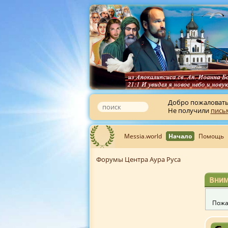
Добро пожаловат
Не получили
пись
Messia.world
Начало
Помощь
Форумы Центра Аура Руса
Вним
Пожа