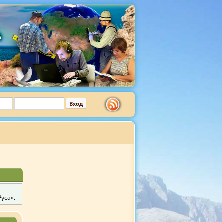
уса».