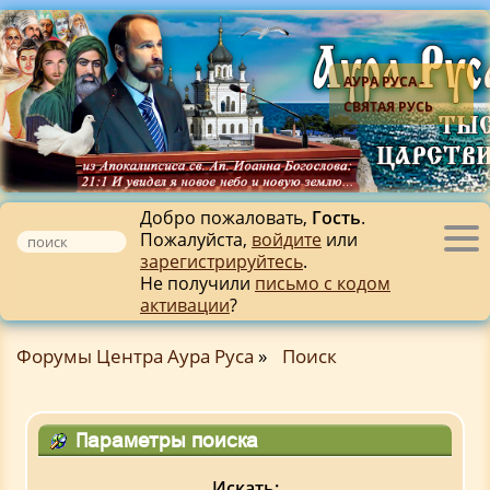
АУРА РУСА -
СВЯТАЯ РУСЬ
Добро пожаловать,
Гость
.
Пожалуйста,
войдите
или
Tog
зарегистрируйтесь
.
nav
Не получили
письмо с кодом
активации
?
Форумы Центра Аура Руса
»
Поиск
Параметры поиска
Искать: