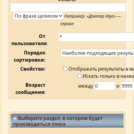
Например:
«Доктор Хаус» —
сериал
От
пользователя:
Порядок
сортировки:
Свойства:
Отображать результаты в 
Искать только в назв
Возраст
между
и
сообщения:
Выберите раздел, в котором будет
производиться поиск