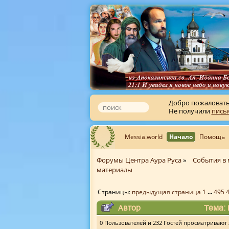
Добро пожаловат
Не получили
пись
Messia.world
Начало
Помощь
Форумы Центра Аура Руса
»
События в 
материалы
Страницы:
предыдущая страница
1
...
495
Автор
Тема: 
0 Пользователей и 232 Гостей просматривают э