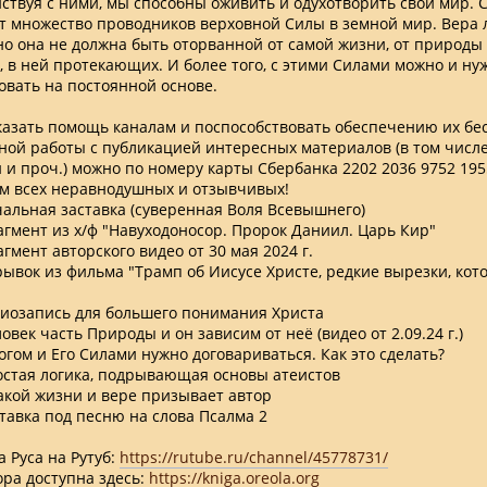
ствуя с ними, мы способны оживить и одухотворить свой мир. 
т множество проводников верховной Силы в земной мир. Вера 
но она не должна быть оторванной от самой жизни, от природы 
, в ней протекающих. И более того, с этими Силами можно и н
овать на постоянной основе.
казать помощь каналам и поспособствовать обеспечению их бе
ной работы с публикацией интересных материалов (в том числе
 и проч.) можно по номеру карты Сбербанка 2202 2036 9752 19
м всех неравнодушных и отзывчивых!
ачальная заставка (суверенная Воля Всевышнего)
рагмент из х/ф "Навуходоносор. Пророк Даниил. Царь Кир"
агмент авторского видео от 30 мая 2024 г.
трывок из фильма "Трамп об Иисусе Христе, редкие вырезки, кот
удиозапись для большего понимания Христа
ловек часть Природы и он зависим от неё (видео от 2.09.24 г.)
Богом и Его Силами нужно договариваться. Как это сделать?
ростая логика, подрывающая основы атеистов
 какой жизни и вере призывает автор
ставка под песню на слова Псалма 2
 Руса на Рутуб:
https://rutube.ru/channel/45778731/
ора доступна здесь:
https://kniga.oreola.org