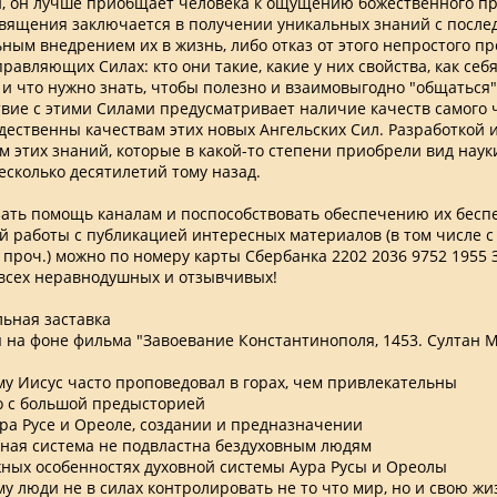
 он лучше приобщает человека к ощущению божественного пр
освящения заключается в получении уникальных знаний с посл
ным внедрением их в жизнь, либо отказ от этого непростого пр
равляющих Силах: кто они такие, какие у них свойства, как себ
и что нужно знать, чтобы полезно и взаимовыгодно "общаться"
вие с этими Силами предусматривает наличие качеств самого 
дественны качествам этих новых Ангельских Сил. Разработкой 
 этих знаний, которые в какой-то степени приобрели вид науки
есколько десятилетий тому назад.
зать помощь каналам и поспособствовать обеспечению их бесп
й работы с публикацией интересных материалов (в том числе с
 проч.) можно по номеру карты Сбербанка 2202 2036 9752 1955
всех неравнодушных и отзывчивых!
льная заставка
ня на фоне фильма "Завоевание Константинополя, 1453. Султан 
ему Иисус часто проповедовал в горах, чем привлекательны
то с большой предысторией
Аура Русе и Ореоле, создании и предназначении
овная система не подвластна бездуховным людям
ажных особенностях духовной системы Аура Русы и Ореолы
му люди не в силах контролировать не то что мир, но и свою жи