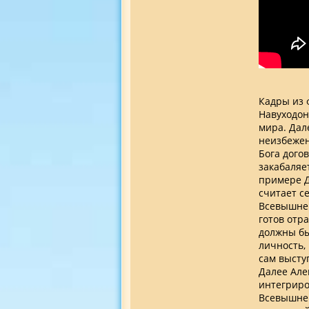
Кадры из 
Навуходон
мира. Дал
неизбежен
Бога дого
закабаляе
примере Д
считает с
Всевышнег
готов отр
должны бы
личность,
сам высту
Далее Але
интегриро
Всевышнег