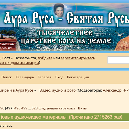
ь,
Гость
. Пожалуйста,
войдите
или
зарегистрируйтесь
.
мо с кодом активации
?
Поиск
Календарь
Галерея
Вход
Регистрация
мире и в Аура Русе
»
Видео, аудио и фото
(Модераторы:
Александр Н-Р
496
[
497
]
498
499
...
528
следующая страница
Вниз
Новые аудио-видео материалы (Прочитано 2715263 раз)
ту тему.