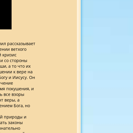
иил рассказывает
ении ветхого
й кризис
 и со стороны
и, а то что их
шении к вере на
огу и Иисусу. Он
ачение
емя покушения, и
ь все взоры
т веры, а
ением Бога, но
ой природы и
ать законы
знательно