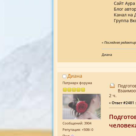
Cайт Аура
Блог авто
Канал на 
Группа Вк
«
Последнее редактиро
Диана
Диана
Патриарх форума
Подгото
Взаимоо
2 ч.
«
Ответ #2481 :
Подгото
Сообщений: 3904
человека
Репутация: +508/-0
Пол: