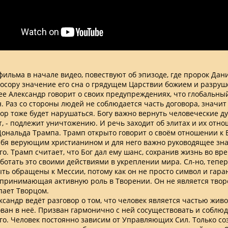
фильма в начале видео, повествуют об эпизоде, где пророк Дан
осору значение его сна о грядущем Царствии божием и разруш
ее Александр говорит о своих предупреждениях, что глобальны
. Раз со стороны людей не соблюдается часть договора, значит
вор тоже будет нарушаться. Богу важно вернуть человеческие душ
т, - подлежит уничтожению. И речь заходит об элитах и их отно
ональда Трампа. Трамп открыто говорит о своём отношении к Б
ебя верующим христианином и для него важно руководящее зн
о. Трамп считает, что Бог дал ему шанс, сохранив жизнь во вр
аботать это своими действиями в укреплении мира. Сл-но, тепер
ть обращены к Мессии, потому как он не просто символ и гаран
 принимающая активную роль в Творении. Он не является твор
пает Творцом.
ксандр ведёт разговор о том, что человек является частью жив
ван в неё. Призван гармонично с ней сосуществовать и соблюд
о. Человек постоянно зависим от Управляющих Сил. Только со