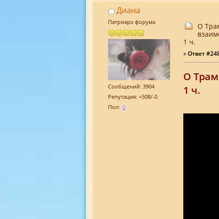
Диана
Патриарх форума
О Тра
взаим
1 ч.
«
Ответ #248
О Трам
Сообщений: 3904
1 ч.
Репутация: +508/-0
Пол: