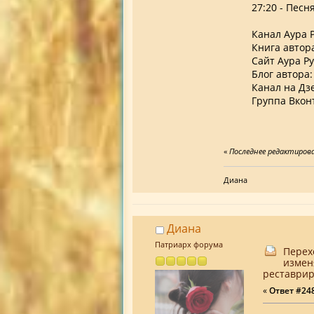
27:20 - Пес
Канал Аура Р
Книга автор
Cайт Аура Р
Блог автора
Канал на Дз
Группа Вкон
«
Последнее редактирован
Диана
Диана
Патриарх форума
Перех
измен
реставрир
«
Ответ #248