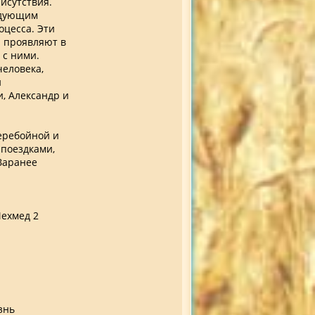
исутствия.
едующим
оцесса. Эти
я проявляют в
 с ними.
человека,
и
, Александр и
еребойной и
 поездками,
 Заранее
Мехмед 2
знь