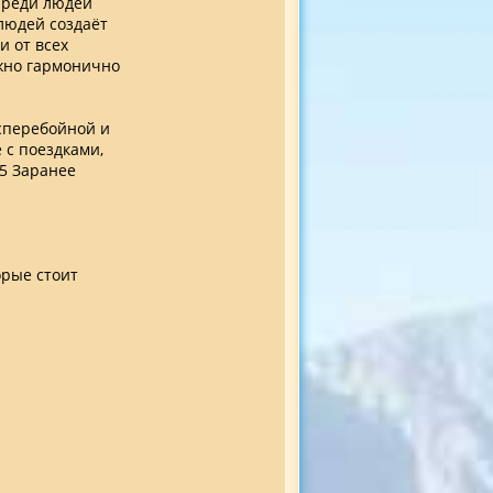
Среди людей
людей создаёт
и от всех
ужно гармонично
сперебойной и
 с поездками,
55 Заранее
орые стоит