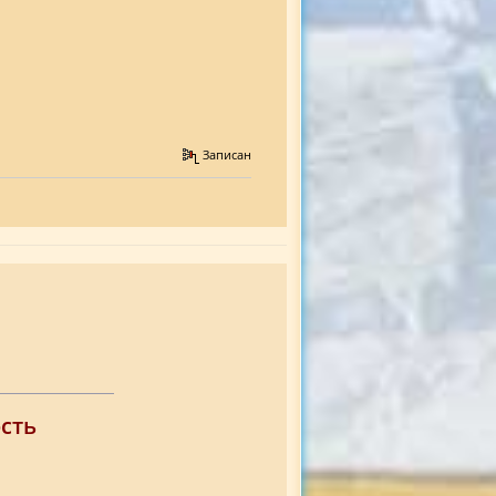
Записан
сть