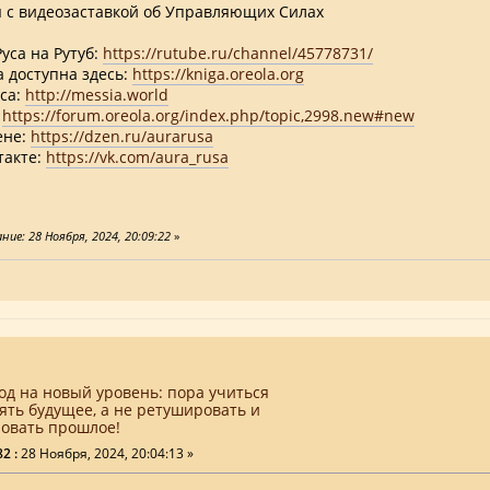
ня с видеозаставкой об Управляющих Силах
уса на Рутуб:
https://rutube.ru/channel/45778731/
а доступна здесь:
https://kniga.oreola.org
уса:
http://messia.world
:
https://forum.oreola.org/index.php/topic,2998.new#new
ене:
https://dzen.ru/aurarusa
такте:
https://vk.com/aura_rusa
ие: 28 Ноября, 2024, 20:09:22
»
од на новый уровень: пора учиться
ять будущее, а не ретушировать и
овать прошлое!
2 :
28 Ноября, 2024, 20:04:13 »