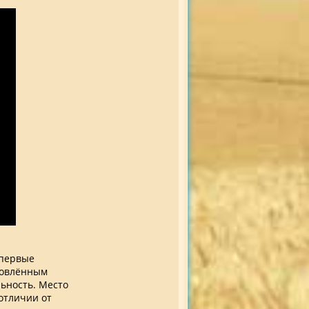
 первые
новлённым
ьность. Место
отличии от