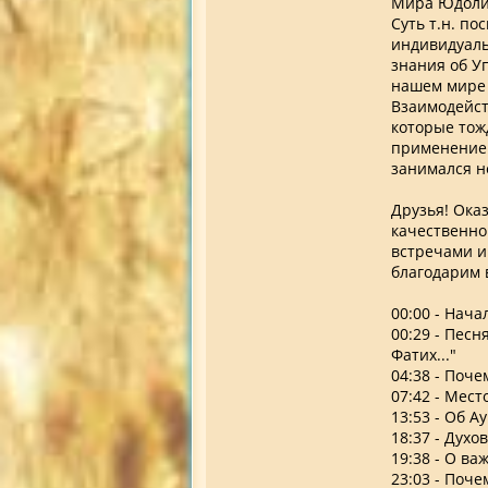
Мира Юдоли,
Суть т.н. п
индивидуаль
знания об Уп
нашем мире 
Взаимодейст
которые тож
применением
занимался н
Друзья! Ока
качественно
встречами и
благодарим 
00:00 - Нача
00:29 - Пес
Фатих..."
04:38 - Поч
07:42 - Мес
13:53 - Об 
18:37 - Дух
19:38 - О в
23:03 - Поче