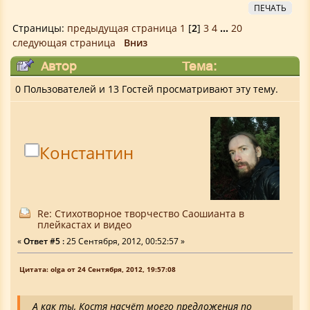
ПЕЧАТЬ
Страницы:
предыдущая страница
1
[
2
]
3
4
...
20
следующая страница
Вниз
Автор
Тема:
Стихотворное творчество Саошианта в
0 Пользователей и 13 Гостей просматривают эту тему.
плейкастах и видео (Прочитано 187068
раз)
Константин
Re: Стихотворное творчество Саошианта в
плейкастах и видео
«
Ответ #5 :
25 Сентября, 2012, 00:52:57 »
Цитата: olga от 24 Сентября, 2012, 19:57:08
А как ты, Костя насчёт моего предложения по