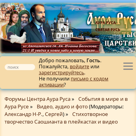
АУРА РУСА -
СВЯТАЯ РУСЬ
Добро пожаловать,
Гость
.
Пожалуйста,
войдите
или
Tog
зарегистрируйтесь
.
nav
Не получили
письмо с кодом
активации
?
Форумы Центра Аура Руса
»
События в мире и в
Аура Русе
»
Видео, аудио и фото
(Модераторы:
Александр Н-Р.
,
Сергей
) »
Стихотворное
творчество Саошианта в плейкастах и видео