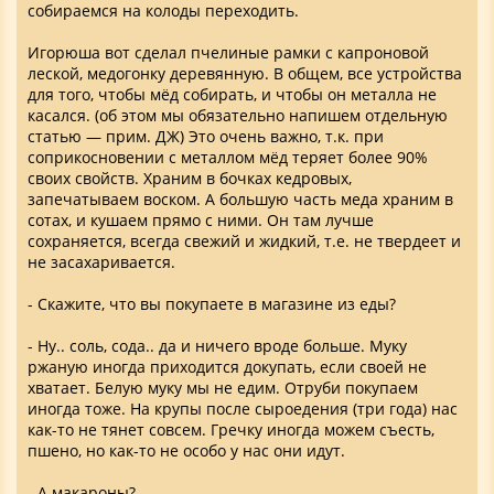
собираемся на колоды переходить.
Игорюша вот сделал пчелиные рамки с капроновой
леской, медогонку деревянную. В общем, все устройства
для того, чтобы мёд собирать, и чтобы он металла не
касался. (об этом мы обязательно напишем отдельную
статью — прим. ДЖ) Это очень важно, т.к. при
соприкосновении с металлом мёд теряет более 90%
своих свойств. Храним в бочках кедровых,
запечатываем воском. А большую часть меда храним в
сотах, и кушаем прямо с ними. Он там лучше
сохраняется, всегда свежий и жидкий, т.е. не твердеет и
не засахаривается.
- Скажите, что вы покупаете в магазине из еды?
- Ну.. соль, сода.. да и ничего вроде больше. Муку
ржаную иногда приходится докупать, если своей не
хватает. Белую муку мы не едим. Отруби покупаем
иногда тоже. На крупы после сыроедения (три года) нас
как-то не тянет совсем. Гречку иногда можем съесть,
пшено, но как-то не особо у нас они идут.
- А макароны?