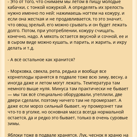
- Это от того, что снимаем мы летом в пищу молодые
кабачки, с тонкой кожуркой. А определять их зрелость
нужно именно по ней: нажимаешь ногтем на кожуру, и
если она жесткая и не продавливается, то это значит,
что овощ зрелый, его можно срывать и он будет лежать
долго. Потом, при употреблении, кожуру счищать,
конечно, надо. А мякоть остается вкусной и сочной, ее и
в сыром виде можно кушать, и парить, и жарить, и икру
делать и т.д.
- А всё остальное как хранится?
- Морковка, свекла, репа, редька и вообще все
корнеплоды хранятся в подвале тоже всю зиму, весну, а
иногда даже и летом могут лежать. Температура там
немного выше нуля. Минуса там практически не бывает
— мы так всё специально оборудовали, утеплили, две
двери сделали, поэтому ничего там не промерзает. А
даже если мороз сильный бывает, ну промерзнет там
что-то в уголке, но основная масса всегда нормальной
остается, да и редко это бывает, только в очень суровые
зимы.
Яблоки тоже в подвале хранятся. Лук, чеснок я храню на