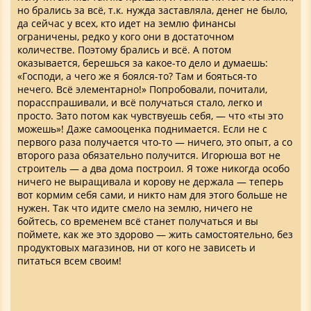
но брались за всё, т.к. нужда заставляла, денег не было,
да сейчас у всех, кто идет на землю финансы
ограничены, редко у кого они в достаточном
количестве. Поэтому брались и всё. А потом
оказывается, берешься за какое-то дело и думаешь:
«Господи, а чего же я боялся-то? Там и бояться-то
нечего. Всё элементарно!» Попробовали, почитали,
порасспрашивали, и всё получаться стало, легко и
просто. Зато потом как чувствуешь себя, — что «ты это
можешь»! Даже самооценка поднимается. Если не с
первого раза получается что-то — ничего, это опыт, а со
второго раза обязательно получится. Игорюша вот не
строитель — а два дома построил. Я тоже никогда особо
ничего не выращивала и корову не держала — теперь
вот кормим себя сами, и никто нам для этого больше не
нужен. Так что идите смело на землю, ничего не
бойтесь, со временем всё станет получаться и вы
поймете, как же это здорово — жить самостоятельно, без
продуктовых магазинов, ни от кого не зависеть и
питаться всем своим!