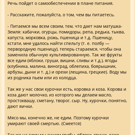
Речь пойдет о самообеспечении в плане питания.
- Расскажите, пожалуйста, о том, чем вы питаетесь.
- Питаемся мы всем своим, тем, что дает нам матушка-
Земля: кабачки, огурцы, помидоры, репа, редька, тыква,
капуста, морковка, рожь, пшеница и т.д. Пшеницу,
кстати, мне удалось найти спельту (т. е. полбу —
первородную пшеницу), теперь стараемся, чтобы она
заменила обычную культивированную. Так же фрукты
все едим (яблоки, груши, вишни, сливы и т.д.), ягоды
(клубника, малина, виноград, облепиха, боярышник,
арбузы, дыни и т. д.) и орехи (лещина, грецкие). Воду мы
из родника пьем или из колодца.
Так же у нас свои курочки есть, коровка и коза. Корова и
коза дают молочко, из которого мы делаем масло,
простоквашу, сметану, творог, сыр. Ну, курочки, понятно,
дают яички.
Мясо мы, конечно же, не едим. Поэтому курочки
умирают своей смертью. (Смеется)
Так же на зиму мы сушим грибы, яблоки, груши, даже