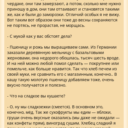
чердаке, они там замерзают, а потом, сколько мне нужно
приношу в дом, они там оттаивают и становятся такими
же, как и были до заморозки. Отличий особых я не вижу.
Вот таким вот образом они тоже до весны сохраняются
не портясь, не прорастая, не морщась.
- С мукой как у вас обстоят дела?
- Пшеницу и рожь мы выращиваем сами. Из Германии
заказали деревянную мельницу с базальтовыми
жерновами, она недорого обошлась, тысяч шесть вроде.
И на ней можно любой помол сделать — покрупнее или
помельче, как больше нравится. Так что хлеб печем из
своей муки, не сравнить его с магазинным, конечно.. В
кашу такую молотую пшеницу добавляем тоже, очень
вкусно получается и полезно.
- Что на сладкое вы кушаете?
- О, ну мы сладкоежки (смеется). В основном это,
конечно, мёд. Так же сухофрукты мы едим — яблоки,
груши очень вкусные оказались (мы даже не ожидали —
как конфеты прям), виноград сушим. Хлебец сладкий я