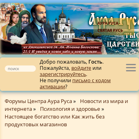
АУРА РУСА -
СВЯТАЯ РУСЬ
Добро пожаловать,
Гость
.
Пожалуйста,
войдите
или
Tog
зарегистрируйтесь
.
nav
Не получили
письмо с кодом
активации
?
Форумы Центра Аура Руса
»
Новости из мира и
интернета
»
Психология и здоровье
»
Настоящее богатство или Как жить без
продуктовых магазинов