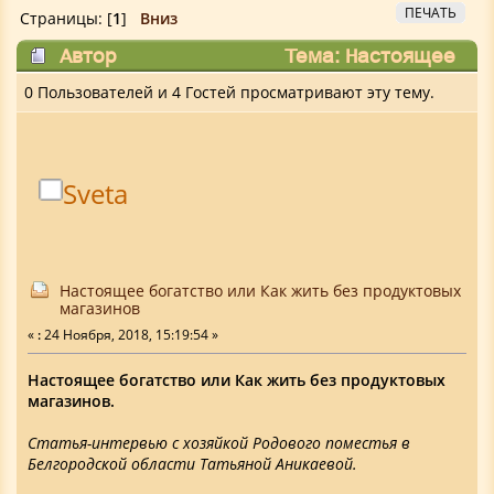
ПЕЧАТЬ
Страницы: [
1
]
Вниз
Автор
Тема: Настоящее
богатство или Как жить без продуктовых
0 Пользователей и 4 Гостей просматривают эту тему.
магазинов (Прочитано 24749 раз)
Sveta
Настоящее богатство или Как жить без продуктовых
магазинов
«
:
24 Ноября, 2018, 15:19:54 »
Настоящее богатство или Как жить без продуктовых
магазинов.
Статья-интервью с хозяйкой Родового поместья в
Белгородской области Татьяной Аникаевой.