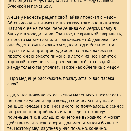
пеку еще на меду, получается что-то между сладкой
булочкой и печеньем.
А еще у нас есть рецепт свой: айва японская с медом.
Айва кислая как лимон, и по запаху тоже очень похожа.
Натираю ее на терке, перемешиваю с медом, кладу в
банку и в холодильник. Главное, не крышкой закрывать,
а просто марлечкой или тряпочкой, чтоб дышала. Так
она будет стоять сколько угодно, и год и больше. Эта
вкуснятина и при простуде хороша, и как лакомство
просто к чаю вместо лимона, а летом из нее напиток
хороший получается — разведешь всё это с водой —
жажду только так утоляет. Так же как облепиха с мёдом.
- Про мёд еще расскажите, пожалуйста. У вас пасека
своя?
- Да, у нас получается есть своя маленькая пасека: есть
несколько ульев и одна колода сейчас. Были у нас и
раньше колоды, но в них ничего не получалось, а сейчас
вот решили попробовать иначе, сделать колоду
поменьше, т.к. в больших ничего не выходило. А может
действительно, как говорят дольмены, мысли были не
те. Поэтому мёд из ульев у нас пока, но, конечно,