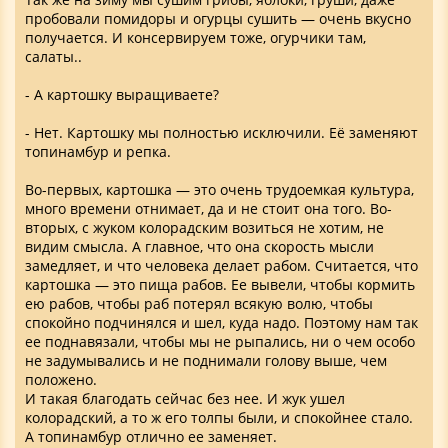
пробовали помидоры и огурцы сушить — очень вкусно
получается. И консервируем тоже, огурчики там,
салаты..
- А картошку выращиваете?
- Нет. Картошку мы полностью исключили. Её заменяют
топинамбур и репка.
Во-первых, картошка — это очень трудоемкая культура,
много времени отнимает, да и не стоит она того. Во-
вторых, с жуком колорадским возиться не хотим, не
видим смысла. А главное, что она скорость мысли
замедляет, и что человека делает рабом. Считается, что
картошка — это пища рабов. Ее вывели, чтобы кормить
ею рабов, чтобы раб потерял всякую волю, чтобы
спокойно подчинялся и шел, куда надо. Поэтому нам так
ее поднавязали, чтобы мы не рыпались, ни о чем особо
не задумывались и не поднимали голову выше, чем
положено.
И такая благодать сейчас без нее. И жук ушел
колорадский, а то ж его толпы были, и спокойнее стало.
А топинамбур отлично ее заменяет.