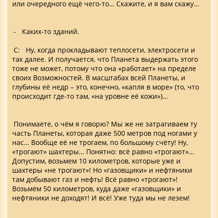
или очередного ещё чего-то… Скажите, и я вам скажу…
- Каких-то зданий.
С: Ну, когда прокладывают теплосети, электросети и
так далее. И получается, что Планета выдержать этого
тоже не может, потому что она «работает» на пределе
своих Возможностей. В масштабах всей Планеты, и
глубины её недр – это, конечно, «капля в море» (то, что
происходит где-то там, «на уровне её кожи»)…
Понимаете, о чём я говорю? Мы же не затрагиваем ту
часть Планеты, которая даже 500 метров под ногами у
нас… Вообще её не трогаем, по большому счёту! Ну,
«трогают» шахтеры… Понятно: всё равно «трогают»…
Допустим, возьмем 10 километров, которые уже и
шахтеры «не трогают»! Но «газовщики» и нефтяники
там добывают газ и нефть! Всё равно «трогают»!
Возьмём 50 километров, куда даже «газовщики» и
нефтяники не доходят! И всё! Уже туда мы не лезем!