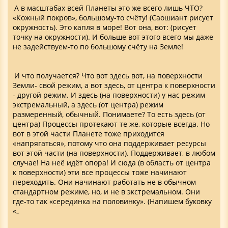
А в масштабах всей Планеты это же всего лишь ЧТО?
«Кожный покров», большому-то счёту! (Саошиант рисует
окружность). Это капля в море! Вот она, вот: (рисует
точку на окружности). И больше вот этого всего мы даже
не задействуем-то по большому счёту на Земле!
И что получается? Что вот здесь вот, на поверхности
Земли- свой режим, а вот здесь, от центра к поверхности
- другой режим. И здесь (на поверхности) у нас режим
экстремальный, а здесь (от центра) режим
размеренный, обычный. Понимаете? То есть здесь (от
центра) Процессы протекают те же, которые всегда. Но
вот в этой части Планете тоже приходится
«напрягаться», потому что она поддерживает ресурсы
вот этой части (на поверхности). Поддерживает, в любом
случае! На неё идёт опора! И сюда (в область от центра
к поверхности) эти все процессы тоже начинают
переходить. Они начинают работать не в обычном
стандартном режиме, но, и не в экстремальном. Они
где-то так «серединка на половинку». (Напишем буковку
«
N
»).