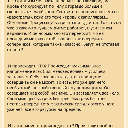
С: Организм Человека перенасыщен кислородом!
Кровь его курсирует по Телу с гораздо большей
скоростью, чем обычно. Соответственно: мышцы его все
«разогреты», кожа его тоже - кровь к капиллярам…
Обменные Процессы убыстряются и т.д. и т.п. То есть он
уже в каком-то лучшем ритме работает, в усиленном
варианте. И он нормально это переносит! Но на
последних метрах встаёт вопрос: как опередить
соперников, которые также «классно» бегут, не отставая
от него?
И происходит ЧТО? Происходит максимальное
напряжение всех Сил. Человек волевым усилием
заставляет Себя совершать то, что в принципе
совершить он не может. То есть, это уже для него
необычный, не свойственный ему режим, ритм. Он
совершает над собой насилие. Он заставляет Своё Тело,
Свои мышцы быстрее, быстрее, быстрее, быстрее
нестись вперёд! Хотя фактически сил для этого у него
уже нет: все его ресурсы на пределе.
И в этот момент происходит что? Происходит выброс