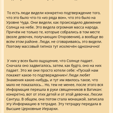
То есть люди видели конкретно подтверждение того,
что это было что-то «из ряда вон», что это было на
Уровне Чуда. Они видели, как происходило движение
Солнца на небе. Это видела огромная масса народа.
Причём не только те, которые собрались в том месте
(возле девочек, получающих Откровения), а вообще во
всём этом районе. Люди, не сговариваясь, это видели.
Поэтому массовый гипноз тут исключён однозначно!
У них у всех было ощущение, что Солнце падает.
Сначала оно задвигалось, затем, как будто, оно на них
падает. Это же они просто хотели себе: «Пускай нам
покажет какое-то подтверждение»! Люди любят
Знамения какие-нибудь, и тут им явилось такое, что
мало не показалось… Но, тем не менее, после этого вся
Информация перешла в руки священников в Ватикан:
конкретно, вот от этих детей и от этой девочки, Люсии
Сантуш. В общем, она потом стала монашкой, записала
эту Информацию в тетрадке. Эту тетрадку передала в
Высшие Церковные Иерархи.