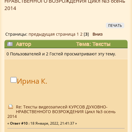
НРАВСТВЕННОГО ВОЗРОЖДЕНИЯ Цикл №3 осень
2014
ПЕЧАТЬ
Страницы:
предыдущая страница
1
2
[
3
]
Вниз
Автор
Тема: Тексты
видеозаписей КУРСОВ ДУХОВНО-
0 Пользователей и 2 Гостей просматривают эту тему.
НРАВСТВЕННОГО ВОЗРОЖДЕНИЯ Цикл №3
осень 2014 (Прочитано 18433 раз)
Ирина К.
Re: Тексты видеозаписей КУРСОВ ДУХОВНО-
НРАВСТВЕННОГО ВОЗРОЖДЕНИЯ Цикл №3 осень
2014
«
Ответ #10 :
18 Января, 2022, 21:41:37 »