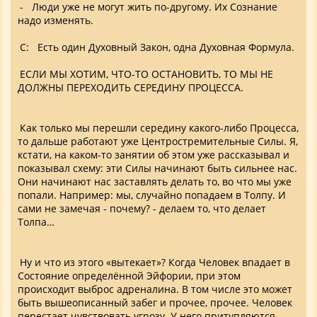
- Люди уже не могут жить по-другому. Их Сознание
надо изменять.
С: Есть один Духовный Закон, одна Духовная Формула.
ЕСЛИ МЫ ХОТИМ, ЧТО-ТО ОСТАНОВИТЬ, ТО МЫ НЕ
ДОЛЖНЫ ПЕРЕХОДИТЬ СЕРЕДИНУ ПРОЦЕССА.
Как только мы перешли середину какого-либо Процесса,
то дальше работают уже Центростремительные Силы. Я,
кстати, на каком-то занятии об этом уже рассказывал и
показывал схему: эти Силы начинают быть сильнее нас.
Они начинают нас заставлять делать то, во что мы уже
попали. Например: мы, случайно попадаем в Толпу. И
сами не замечая - почему? - делаем то, что делает
Толпа…
Ну и что из этого «вытекает»? Когда Человек впадает в
Состояние определённой Эйфории, при этом
происходит выброс адреналина. В том числе это может
быть вышеописанный забег и прочее, прочее. Человек
перестает чувствовать угрозу. У него притупляются