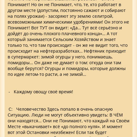
Понимает! Но он не Понимает, что, те, кто работает в
другом месте (допустим, постоянно сажают и собирают
на полях урожаи) - засоряют эту землю селитрой,
всевозможными химическими удобрениями! Он этого не
Понимает! Вот ТУТ он видит: «Да… Тут всё серьёзно и
дойдёт до очень плохого плачевного конца»… А тот
который занимается Сельским Хозяйством и знает
только то, что там происходит - он же не видит того, что
происходит на нефтеразработках… Нефтяник приходит
в супермаркет: зимой огурцы у него, понимаешь,
помидоры… Он даже не думает о том: откуда они там
вообще берутся? Огурцы и помидоры, которые должны
по идее летом-то расти, а не зимой…
- Каждому овощу своё время!
С: Человечество Здесь попало в очень опасную
Ситуацию. Люди не могут объективно увидеть: В ЧЁМ
они находятся… Они не Понимают, что каждый на Своём
Месте «выкачивает» всё «до полного нуля». И момент
вот этой Остановки неизбежен! Если так будет