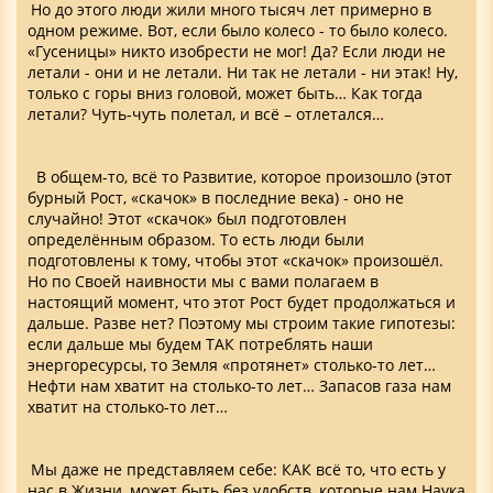
Но до этого люди жили много тысяч лет примерно в
одном режиме. Вот, если было колесо - то было колесо.
«Гусеницы» никто изобрести не мог! Да? Если люди не
летали - они и не летали. Ни так не летали - ни этак! Ну,
только с горы вниз головой, может быть… Как тогда
летали? Чуть-чуть полетал, и всё – отлетался…
В общем-то, всё то Развитие, которое произошло (этот
бурный Рост, «скачок» в последние века) - оно не
случайно! Этот «скачок» был подготовлен
определённым образом. То есть люди были
подготовлены к тому, чтобы этот «скачок» произошёл.
Но по Своей наивности мы с вами полагаем в
настоящий момент, что этот Рост будет продолжаться и
дальше. Разве нет? Поэтому мы строим такие гипотезы:
если дальше мы будем ТАК потреблять наши
энергоресурсы, то Земля «протянет» столько-то лет…
Нефти нам хватит на столько-то лет… Запасов газа нам
хватит на столько-то лет…
Мы даже не представляем себе: КАК всё то, что есть у
нас в Жизни, может быть без удобств, которые нам Наука