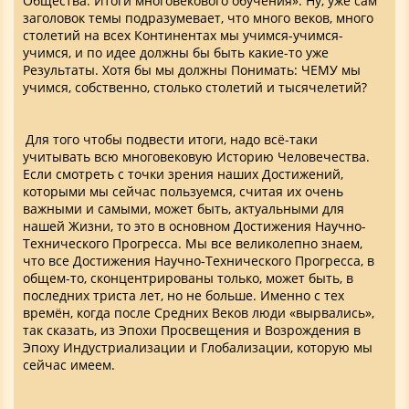
Общества. Итоги многовекового обучения». Ну, уже сам
заголовок темы подразумевает, что много веков, много
столетий на всех Континентах мы учимся-учимся-
учимся, и по идее должны бы быть какие-то уже
Результаты. Хотя бы мы должны Понимать: ЧЕМУ мы
учимся, собственно, столько столетий и тысячелетий?
Для того чтобы подвести итоги, надо всё-таки
учитывать всю многовековую Историю Человечества.
Если смотреть с точки зрения наших Достижений,
которыми мы сейчас пользуемся, считая их очень
важными и самыми, может быть, актуальными для
нашей Жизни, то это в основном Достижения Научно-
Технического Прогресса. Мы все великолепно знаем,
что все Достижения Научно-Технического Прогресса, в
общем-то, сконцентрированы только, может быть, в
последних триста лет, но не больше. Именно с тех
времён, когда после Средних Веков люди «вырвались»,
так сказать, из Эпохи Просвещения и Возрождения в
Эпоху Индустриализации и Глобализации, которую мы
сейчас имеем.