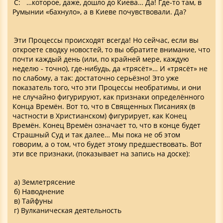
С: …которое, даже, дошло до Киева… Да! Где-то там, в
Румынии «бахнуло», а в Киеве почувствовали. Да?
Эти Процессы происходят всегда! Но сейчас, если вы
откроете сводку новостей, то вы обратите внимание, что
почти каждый день (или, по крайней мере, каждую
неделю - точно), где-нибудь, да «трясёт»… И «трясёт» не
по слабому, а так: достаточно серьёзно! Это уже
показатель того, что эти Процессы необратимы, и они
не случайно фигурируют, как признаки определённого
Конца Времён. Вот то, что в Священных Писаниях (в
частности в Христианском) фигурирует, как Конец
Времён. Конец Времён означает то, что в конце будет
Страшный Суд и так далее… Мы пока не об этом
говорим, а о том, что будет этому предшествовать. Вот
эти все признаки, (показывает на запись на доске):
а) Землетрясение
б) Наводнение
в) Тайфуны
г) Вулканическая деятельность