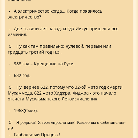
- А электричество когда… Когда появилось
электричество?
- Две тысячи лет назад, когда Иисус пришёл и всё
изменил.
С: Ну как там правильно: нулевой, первый или
тридцать третий год н.э.,
- 988 год – Крещение на Руси.
- 632 год.
С: Ну, вернее 622, потому что 32-ой – это год смерти
Мухаммеда, 622 – это Хиджра. Хиджра - это начало
отсчёта Мусульманского Летоисчисления.
- 1968(Смех).
С: Я
родился
!
Я тебя «просчитал»! Какого вы о Себе мнения-
то!
- Глобальный Процесс!