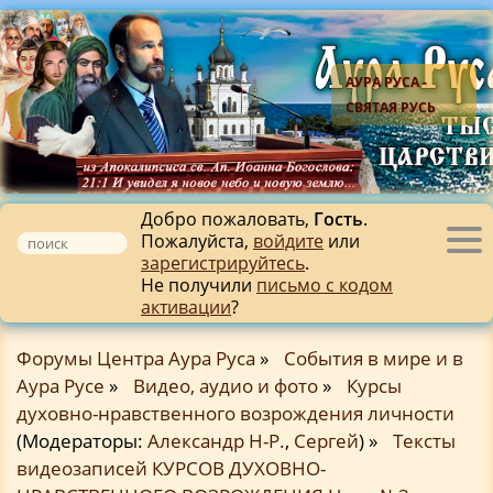
АУРА РУСА -
СВЯТАЯ РУСЬ
Добро пожаловать,
Гость
.
Пожалуйста,
войдите
или
Tog
зарегистрируйтесь
.
nav
Не получили
письмо с кодом
активации
?
Форумы Центра Аура Руса
»
События в мире и в
Аура Русе
»
Видео, аудио и фото
»
Курсы
духовно-нравственного возрождения личности
(Модераторы:
Александр Н-Р.
,
Сергей
) »
Тексты
видеозаписей КУРСОВ ДУХОВНО-