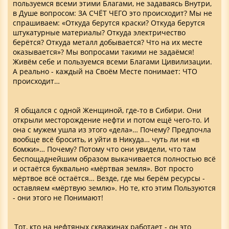
пользуемся всеми этими Благами, не задаваясь Внутри,
в Душе вопросом: ЗА СЧЁТ ЧЕГО это происходит? Мы не
спрашиваем: «Откуда берутся краски? Откуда берутся
штукатурные материалы? Откуда электричество
берётся? Откуда металл добывается? Что на их месте
оказывается»? Мы вопросами такими не задаёмся!
Живём себе и пользуемся всеми Благами Цивилизации.
А реально - каждый на Своём Месте понимает: ЧТО
происходит…
Я общался с одной Женщиной, где-то в Сибири. Они
открыли месторождение нефти и потом ещё чего-то. И
она с мужем ушла из этого «дела»… Почему? Предпочла
вообще всё бросить, и уйти в Никуда… чуть ли ни «в
бомжи»… Почему? Потому что они увидели, что там
беспощаднейшим образом выкачивается полностью всё
и остаётся буквально «мёртвая земля». Вот просто
мёртвое всё остаётся… Везде, где мы берём ресурсы -
оставляем «мёртвую землю». Но те, кто этим Пользуются
- они этого не Понимают!
Тот, кто на нефтяных скважинах работает - он это