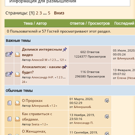
Информация для размышления
Страницы: [
1
]
2
3
...
5
Вниз
Тема
/
Автор
Ответов
/
Просмотров
Последний
0 Пользователей и 57 Гостей просматривают этот раздел.
Важные темы
Делимся интересным
05 Июля, 2020
602 Ответов
видео
00:05:24
1224377 Просмотров
от
&Аннушка&
Автор
Алексей М
«
1
2
3
...
121
»
Апокалипсис - каким он
13 Февраля, 2
будет?
116 Ответов
09:07:02
296580 Просмотров
Автор
Александр Н-Р.
«
1
2
3
...
от
Елена (Неза
24
»
Обычные темы
01 Марта, 2020,
О Пророках
00:52:29
Автор
&Аннушка&
«
1
2
»
от
&Аннушка&
Как справиться с
13 Ноября, 2019,
обидами.
23:50:16
от
Александр П.
Автор
Sveta
«
1
2
»
О Женщинах,
11 Сентября, 2019,