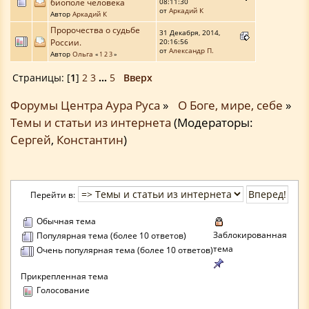
биополе человека
08:11:30
от
Аркадий К
Автор
Аркадий К
Пророчества о судьбе
31 Декабря, 2014,
России.
20:16:56
от
Александр П.
Автор
Ольга
«
1
2
3
»
Страницы: [
1
]
2
3
...
5
Вверх
Форумы Центра Аура Руса
»
О Боге, мире, себе
»
Темы и статьи из интернета
(Модераторы:
Сергей
,
Константин
)
Перейти в:
Обычная тема
Заблокированная
Популярная тема (более 10 ответов)
тема
Очень популярная тема (более 10 ответов)
Прикрепленная тема
Голосование