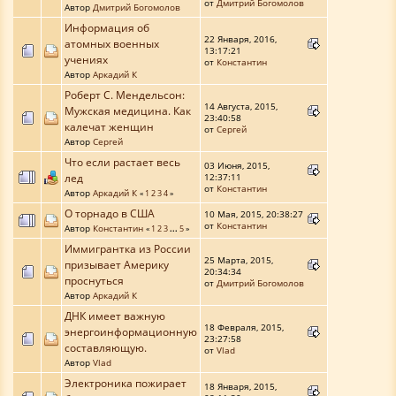
от
Дмитрий Богомолов
Автор
Дмитрий Богомолов
Информация об
22 Января, 2016,
атомных военных
13:17:21
учениях
от
Константин
Автор
Аркадий К
Роберт С. Мендельсон:
14 Августа, 2015,
Мужская медицина. Как
23:40:58
калечат женщин
от
Сергей
Автор
Сергей
Что если растает весь
03 Июня, 2015,
лед
12:37:11
от
Константин
Автор
Аркадий К
«
1
2
3
4
»
О торнадо в США
10 Мая, 2015, 20:38:27
от
Константин
Автор
Константин
«
1
2
3
...
5
»
Иммигрантка из России
25 Марта, 2015,
призывает Америку
20:34:34
проснуться
от
Дмитрий Богомолов
Автор
Аркадий К
ДНК имеет важную
18 Февраля, 2015,
энергоинформационную
23:27:58
составляющую.
от
Vlad
Автор
Vlad
Электроника пожирает
18 Января, 2015,