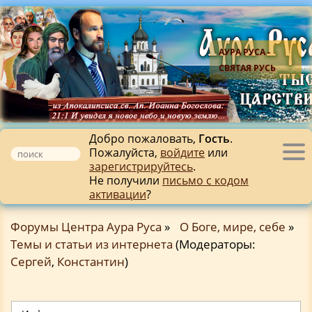
АУРА РУСА -
СВЯТАЯ РУСЬ
Добро пожаловать,
Гость
.
Пожалуйста,
войдите
или
Tog
зарегистрируйтесь
.
nav
Не получили
письмо с кодом
активации
?
Форумы Центра Аура Руса
»
О Боге, мире, себе
»
Темы и статьи из интернета
(Модераторы:
Сергей
,
Константин
)