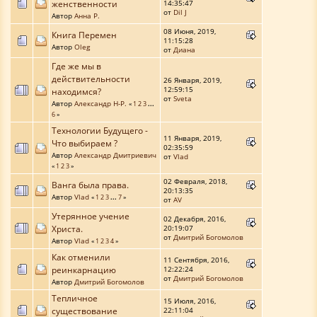
женственности
14:35:47
от
Dil J
Автор
Анна Р.
08 Июня, 2019,
Книга Перемен
11:15:28
Автор
Oleg
от
Диана
Где же мы в
действительности
26 Января, 2019,
12:59:15
находимся?
от
Sveta
Автор
Александр Н-Р.
«
1
2
3
...
6
»
Технологии Будущего -
11 Января, 2019,
Что выбираем ?
02:35:59
Автор
Александр Дмитриевич
от
Vlad
«
1
2
3
»
02 Февраля, 2018,
Ванга была права.
20:13:35
Автор
Vlad
«
1
2
3
...
7
»
от
AV
Утерянное учение
02 Декабря, 2016,
Христа.
20:19:07
от
Дмитрий Богомолов
Автор
Vlad
«
1
2
3
4
»
Как отменили
11 Сентября, 2016,
реинкарнацию
12:22:24
от
Дмитрий Богомолов
Автор
Дмитрий Богомолов
Тепличное
15 Июля, 2016,
существование
22:11:04