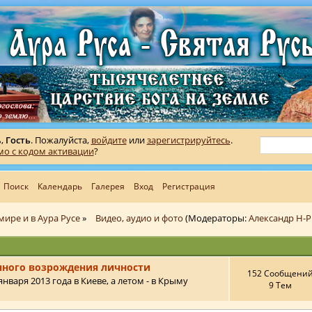
ь,
Гость
. Пожалуйста,
войдите
или
зарегистрируйтесь
.
мо с кодом активации
?
Поиск
Календарь
Галерея
Вход
Регистрация
мире и в Аура Русе
»
Видео, аудио и фото
(Модераторы:
Александр Н-Р
нного возрождения личности
152 Сообщени
нваря 2013 года в Киеве, а летом - в Крыму
9 Тем