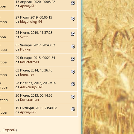
13 Апреля, 2020, 20:08:22
от
Аркадий К
ров
в
27 Июля, 2019, 00:06:15
от
blago_oleg_94
тров
25 Июня, 2019, 11:37:28
от
Sveta
ров
в
05 Января, 2017, 20:43:32
от
Ирина
тров
29 Января, 2015, 00:21:54
от
Константин
тров
в
03 Июня, 2014, 13:36:48
от
berecnev
тров
в
28 Ноября, 2013, 20:23:14
от
Александр Н-Р.
тров
в
20 Июня, 2013, 00:14:55
от
Константин
тров
в
19 Октября, 2011, 21:40:08
от
Аркадий К
тров
.
,
Сергей
)