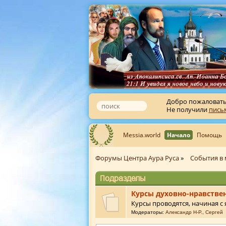
Добро пожаловат
Не получили
пись
Messia.world
Начало
Помощь
Форумы Центра Аура Руса
»
События в 
Подразделы
Курсы духовно-нравстве
Курсы проводятся, начиная с я
Модераторы:
Александр Н-Р.
,
Сергей