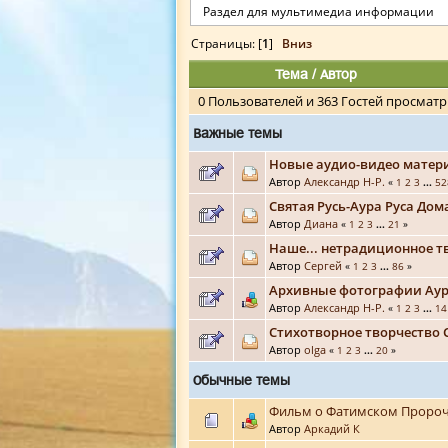
Раздел для мультимедиа информации
Страницы: [
1
]
Вниз
Тема
/
Автор
0 Пользователей и 363 Гостей просматр
Важные темы
Новые аудио-видео матер
Автор
Александр Н-Р.
«
1
2
3
...
52
Святая Русь-Аура Руса До
Автор
Диана
«
1
2
3
...
21
»
Наше... нетрадиционное т
Автор
Сергей
«
1
2
3
...
86
»
Архивные фотографии Аур
Автор
Александр Н-Р.
«
1
2
3
...
14
Стихотворное творчество 
Автор
olga
«
1
2
3
...
20
»
Обычные темы
Фильм о Фатимском Пророч
Автор
Аркадий К