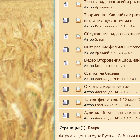
Тексты видеозаписей и рол
Автор
Аркадий К
Творчество. Как найти и ра
источник вдохновения и
Автор
Константин
«
1
2
3
...
9
»
Обсуждение видео на канал
Автор
Sveta
Интересные фильмы и сюж
Автор
Аркадий К
«
1
2
3
...
6
»
Видео Откровения Саошиан
Автор
Константин
«
1
2
»
Ссылки на беседы
Автор
Александр Н-Р.
«
1
2
3
4
»
Отчеты с мероприятий
Автор
Александр Н-Р.
«
1
2
3
...
43
Тавале фестиваль 1-12 мая 2
Автор
Евгений
«
1
2
3
...
20
»
Аудиоальбом "На стыке эпо
Автор
Александр Н-Р.
«
1
2
3
...
5
Страницы: [
1
]
Вверх
Форумы Центра Аура Руса
»
События в 