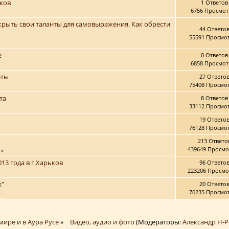
иков
1 Ответов
6756 Просмот
скрыть свои таланты для самовыражения. Как обрести
44 Ответо
55591 Просмо
е
0 Ответов
6858 Просмот
еты
27 Ответо
75408 Просмо
та
8 Ответов
33112 Просмо
19 Ответо
76128 Просмо
213 Ответо
439649 Просмо
»
013 года в г.Харьков
96 Ответо
223206 Просмо
х"
20 Ответо
76235 Просмо
»
мире и в Аура Русе
»
Видео, аудио и фото
(Модераторы:
Александр Н-Р