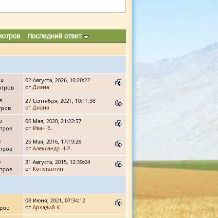
мотров
Последний ответ
ов
02 Августа, 2026, 10:20:22
от
Диана
отров
в
27 Сентября, 2021, 10:11:38
от
Диана
тров
в
06 Мая, 2020, 21:22:57
от
Иван Б.
тров
в
25 Мая, 2016, 17:19:26
от
Александр Н-Р.
тров
в
31 Августа, 2015, 12:39:04
от
Константин
тров
08 Июня, 2021, 07:34:12
от
Аркадий К
ров