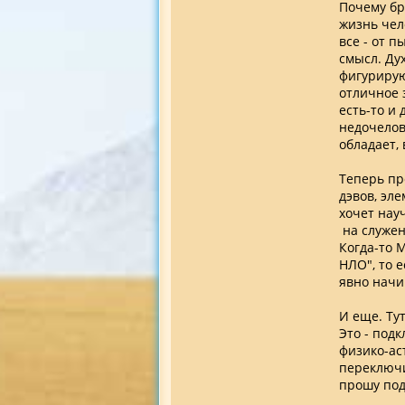
Почему бр
жизнь чело
все - от 
смысл. Дух
фигурирую
отличное 
есть-то и 
недочелов
обладает,
Теперь пр
дэвов, эл
хочет науч
на служени
Когда-то 
НЛО", то е
явно начи
И еще. Ту
Это - под
физико-ас
переключи
прошу подн