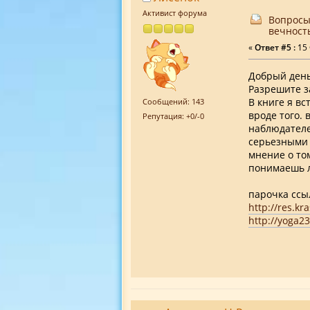
Активист форума
Вопросы
вечност
«
Ответ #5 :
15 
Добрый день
Разрешите з
В книге я в
Сообщений: 143
вроде того. 
Репутация: +0/-0
наблюдателе
серьезными 
мнение о том
понимаешь л
парочка ссы
http://res.kr
http://yoga2