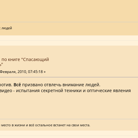
к людей
 по книге "Спасающий
ь"
Февраля, 2010, 07:45:18 »
ротив.
Всё
призвано отвлечь внимание людей.
видео - испытания секретной техники и оптические явления
 место в жизни и всё остальное встанет на свои места.