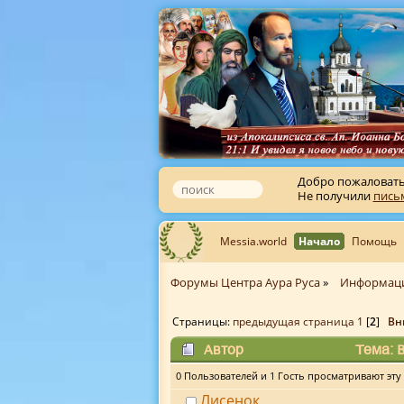
Добро пожаловат
Не получили
пись
Messia.world
Начало
Помощь
Форумы Центра Аура Руса
»
Информац
Страницы:
предыдущая страница
1
[
2
]
Вн
Автор
Тема: В
0 Пользователей и 1 Гость просматривают эту 
Лисенок