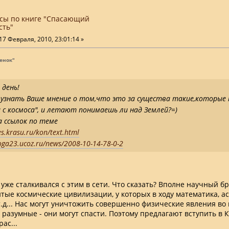
сы по книге "Спасающий
сть"
17 Февраля, 2010, 23:01:14 »
енок"
 день!
узнать Ваше мнение о том,что это за существа такие,которые
 с космоса", и летают понимаешь ли над Землей?=)
а ссылок по теме
es.krasu.ru/kon/text.html
yoga23.ucoz.ru/news/2008-10-14-78-0-2
 уже сталкивался с этим в сети. Что сказать? Вполне научный бр
итые космические цивилизации, у которых в ходу математика, а
т.д... Нас могут уничтожить совершенно физические явления во 
е разумные - они могут спасти. Поэтому предлагают вступить в
ас...