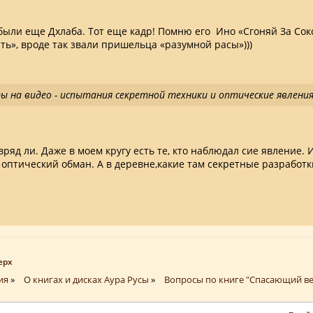
абыли еще Дхлаба. Тот еще кадр! Помню его Ино «Сгоняй За Соко
ать», вроде так звали пришельца «разумной расы»)))
ы на видео - испытания секретной техники и оптические явлени
ряд ли. Даже в моем кругу есть те, кто наблюдал сие явление. 
 оптический обман. А в деревне,какие там секретные разработки
ерх
ия
»
О книгах и дисках Аура Русы
»
Вопросы по книге "Спасающий в