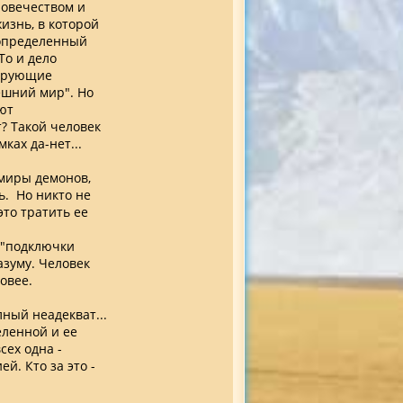
ловечеством и
изнь, в которой
 определенный
То и дело
рирующие
ешний мир". Но
ают
? Такой человек
ках да-нет...
 миры демонов,
ь. Но никто не
это тратить ее
 "подключки
азуму. Человек
овее.
ный неадекват...
еленной и ее
сех одна -
. Кто за это -