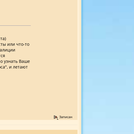
та)
ты или что-то
оалиции
тся
о узнать Ваше
са", и летают
Записан