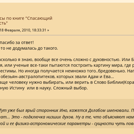
сы по книге "Спасающий
сть"
18 Февраля, 2010, 18:33:31 »
пасибо за ответ!
то не додумалась до такого.
насколько я знаю, вообще все очень сложно с духовностью. Или 
я, или ученые все-таки пытаются построить картину мира, где 
местимы. Но иногда получается немножко того..бредовенько. На
 обезьян-австралопитеков, которых звали Адам и Ева…
аще человеку нужно выбирать, или верить в Слово Библии(Коран
ную Истину или в науку. Сложный выбор.
 Тут уже был ярый сторонник Ино, кажется Дхлабом именовали. 
ат... Это - подключка низших духов. Ну а те, что объясняют на
ной и ее физико-астрономические параметры - сущности чуть по