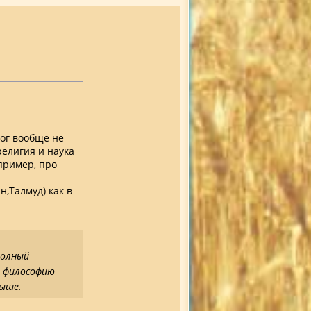
Бог вообще не
религия и наука
пример, про
,Талмуд) как в
Полный
м философию
выше.