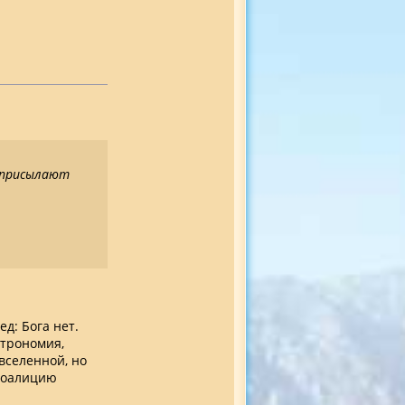
 присылают
ед: Бога нет.
строномия,
вселенной, но
 Коалицию