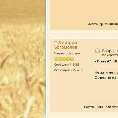
Александр, защитни
Дмитрий
Богомолов
Вопросы
Патриарх форума
вечност
«
Ответ #7 :
18 
Сообщений: 3485
Репутация: +155/-10
Не за и не п
Объекты на 
Поставь Бога на первое