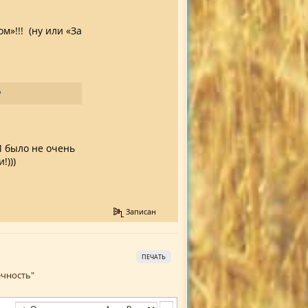
м»!!! (ну или «За
я
И было не очень
!)))
Записан
ПЕЧАТЬ
ечность"