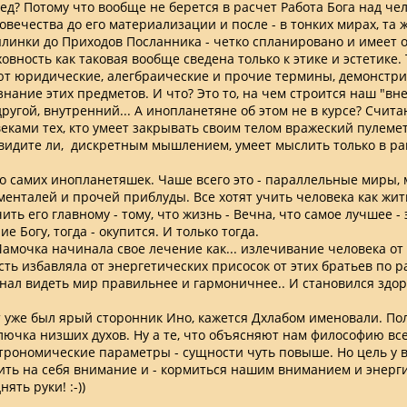
ед? Потому что вообще не берется в расчет Работа Бога над че
вечества до его материализации и после - в тонких мирах, та ж
пылинки до Приходов Посланника - четко спланировано и имеет
овность как таковая вообще сведена только к этике и эстетике. 
т юридические, алегбраические и прочие термины, демонст
знание этих предметов. И что? Это то, на чем строится наш "вн
другой, внутренний... А инопланетяне об этом не в курсе? Счит
еками тех, кто умеет закрывать своим телом вражеский пулемет
 видите ли, дискретным мышлением, умеет мыслить только в рам
о самих инопланетяшек. Чаше всего это - параллельные миры,
ементалей и прочей приблуды. Все хотят учить человека как жит
ить его главному - тому, что жизнь - Вечна, что самое лучшее - 
е Богу, тогда - окупится. И только тогда.
Мамочка начинала свое лечение как... излечивание человека от
сть избавляла от энергетических присосок от этих братьев по р
нал видеть мир правильнее и гармоничнее.. И становился здор
т уже был ярый сторонник Ино, кажется Дхлабом именовали. Пол
ключка низших духов. Ну а те, что объясняют нам философию вс
трономические параметры - сущности чуть повыше. Но цель у в
ть на себя внимание и - кормиться нашим вниманием и энергией
ять руки! :-))