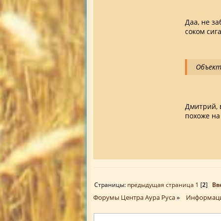
Даа, не з
соком сиг
Объект
Дмитрий, в
похоже на
Страницы:
предыдущая страница
1
[
2
]
Вв
Форумы Центра Аура Руса
»
Информац