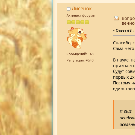
Лисенок
Активист форума
Вопро
вечно
«
Ответ #8 :
Спасибо, с
Сама чего-
Сообщений: 143
В науке, 
Репутация: +0/-0
признаетс
будут сов
первых 2х
Поэтому ч
единствен
И еще.
неадекв
вселен