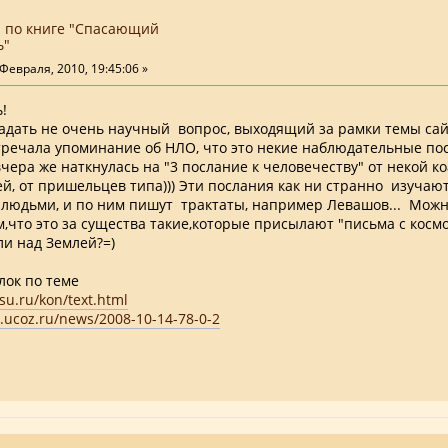
 по книге "Спасающий
ь"
Февраля, 2010, 19:45:06 »
!
адать не очень научный вопрос, выходящий за рамки темы сай
стречала упоминание об НЛО, что это некие наблюдательные пос
вчера же наткнулась на "3 послание к человечеству" от некой к
й, от пришельцев типа))) Эти послания как ни странно изучаю
людьми, и по ним пишут трактаты, например Левашов... Можн
,что это за существа такие,которые присылают "письма с космо
и над Землей?=)
лок по теме
asu.ru/kon/text.html
3.ucoz.ru/news/2008-10-14-78-0-2