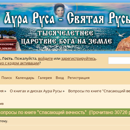
ь,
Гость
. Пожалуйста,
войдите
или
зарегистрируйтесь
.
мо с кодом активации
?
Поиск
Календарь
Галерея
Вход
Регистрация
ия
»
О книгах и дисках Аура Русы
»
Вопросы по книге "Спасающий в
из
опросы по книге "Спасающий вечность" (Прочитано 30726 
тему.