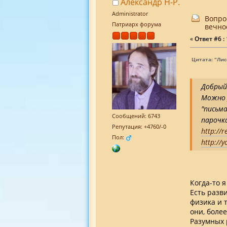
Александр Н-Р.
Administrator
Вопро
Патриарх форума
вечно
«
Ответ #6 :
Цитата: "Лис
Добрый
Можно 
"письма
Сообщений: 6743
парочк
Репутация: +4760/-0
http://r
Пол:
http://
Когда-то я
Есть разв
физика и 
они, боле
Разумных р